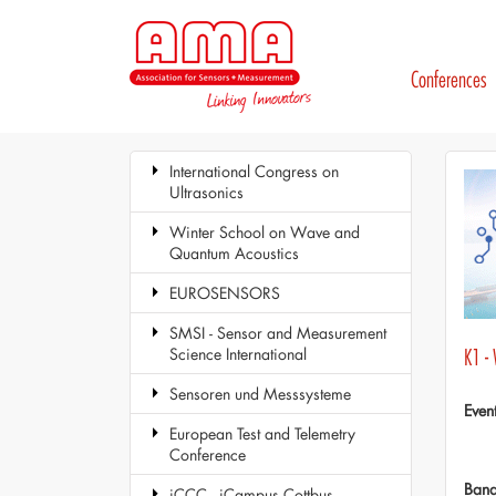
Conferences
International Congress on
Ultrasonics
Winter School on Wave and
Quantum Acoustics
EUROSENSORS
SMSI - Sensor and Measurement
Science International
K1 -
Sensoren und Messsysteme
Even
European Test and Telemetry
Conference
Ban
iCCC - iCampus Cottbus