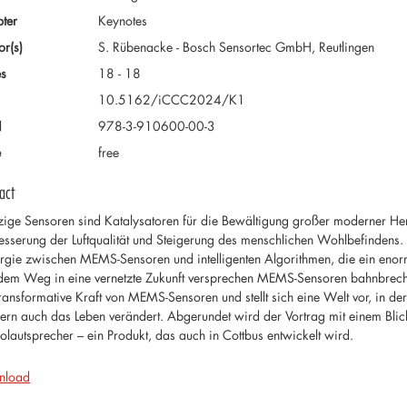
ter
Keynotes
or(s)
S. Rübenacke - Bosch Sensortec GmbH, Reutlingen
s
18 - 18
10.5162/iCCC2024/K1
N
978-3-910600-00-3
e
free
act
ige Sensoren sind Katalysatoren für die Bewältigung großer moderner 
esserung der Luftqualität und Steigerung des menschlichen Wohlbefindens. 
rgie zwischen MEMS-Sensoren und intelligenten Algorithmen, die ein enorm
dem Weg in eine vernetzte Zukunft versprechen MEMS-Sensoren bahnbrechen
transformative Kraft von MEMS-Sensoren und stellt sich eine Welt vor, in der
ern auch das Leben verändert. Abgerundet wird der Vortrag mit einem Bl
olautsprecher – ein Produkt, das auch in Cottbus entwickelt wird.
nload