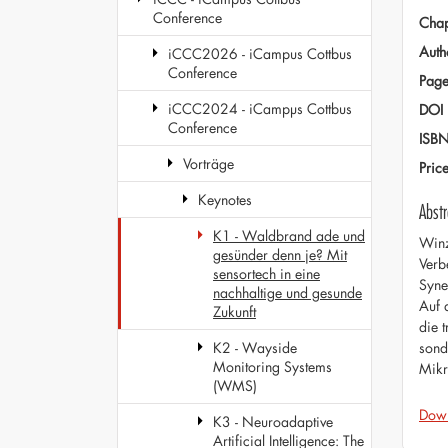
Conference
Chap
Auth
iCCC2026 - iCampus Cottbus
Conference
Page
iCCC2024 - iCampµs Cottbus
DOI
Conference
ISB
Vorträge
Pric
Keynotes
Abstr
K1 - Waldbrand ade und
Winz
gesünder denn je? Mit
Verb
sensortech in eine
Syne
nachhaltige und gesunde
Auf 
Zukunft
die 
sond
K2 - Wayside
Monitoring Systems
Mikr
(WMS)
Dow
K3 - Neuroadaptive
Artificial Intelligence: The