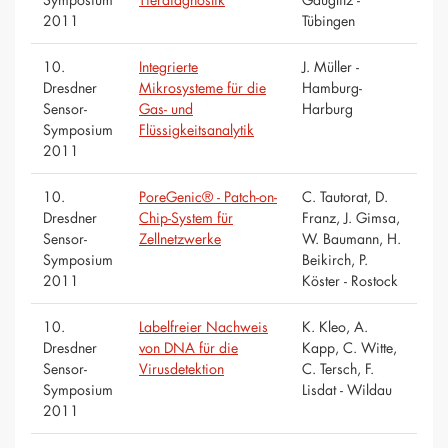
2011
Tübingen
10.
Integrierte
J. Müller -
Dresdner
Mikrosysteme für die
Hamburg-
Sensor-
Gas- und
Harburg
Symposium
Flüssigkeitsanalytik
2011
10.
PoreGenic® - Patch-on-
C. Tautorat, D.
Dresdner
Chip-System für
Franz, J. Gimsa,
Sensor-
Zellnetzwerke
W. Baumann, H.
Symposium
Beikirch, P.
2011
Köster - Rostock
10.
Labelfreier Nachweis
K. Kleo, A.
Dresdner
von DNA für die
Kapp, C. Witte,
Sensor-
Virusdetektion
C. Tersch, F.
Symposium
Lisdat - Wildau
2011