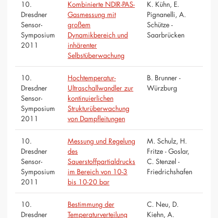
10.
Kombinierte NDIR-PAS-
K. Kühn, E.
Dresdner
Gasmessung mit
Pignanelli, A.
Sensor-
großem
Schütze -
Symposium
Dynamikbereich und
Saarbrücken
2011
inhärenter
Selbstüberwachung
10.
Hochtemperatur-
B. Brunner -
Dresdner
Ultraschallwandler zur
Würzburg
Sensor-
kontinuierlichen
Symposium
Strukturüberwachung
2011
von Dampfleitungen
10.
Messung und Regelung
M. Schulz, H.
Dresdner
des
Fritze - Goslar,
Sensor-
Sauerstoffpartialdrucks
C. Stenzel -
Symposium
im Bereich von 10-3
Friedrichshafen
2011
bis 10-20 bar
10.
Bestimmung der
C. Neu, D.
Dresdner
Temperaturverteilung
Kiehn, A.