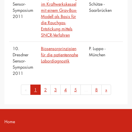
Sensor-
im Kraftwerkskessel
Schütze -
Symposium
mit einem Gray-Box-
Saarbrücken
2011
Modell als Basis für
die Rauchgas-
Entstickung mittels
SNCR-Verfahren
10.
Biosensorprinzipien
P. Luppa -
Dresdner
für die patientennahe
München
Sensor-
Labordiagnostik
Symposium
2011
«
1
2
3
4
5
...
8
»
Home