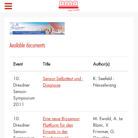
Available documents
Event
Title
Author(s)
10.
Sensor-Selbsttest und -
K. Seefeld -
Dresdner
Diagnose
Nesselwang
Sensor-
Symposium
2011
10.
Eine neue Biosensor
M. Ewald, A. Le
Dresdner
Plattform für den
Blanc, V.
Sensor-
Einsatz in der
Frimmer, G.
Symposium
Tierdiagnostik
Gauglitz -