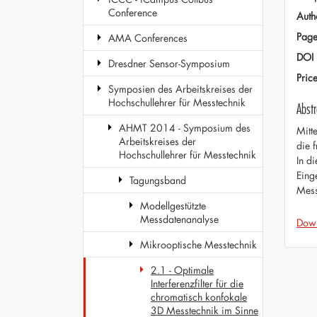
Conference
Auth
Page
AMA Conferences
DOI
Dresdner Sensor-Symposium
Pric
Symposien des Arbeitskreises der
Hochschullehrer für Messtechnik
Abstr
AHMT 2014 - Symposium des
Mitt
Arbeitskreises der
die 
Hochschullehrer für Messtechnik
In d
Eing
Tagungsband
Mess
Modellgestützte
Messdatenanalyse
Dow
Mikrooptische Messtechnik
2.1 - Optimale
Interferenzfilter für die
chromatisch konfokale
3D Messtechnik im Sinne