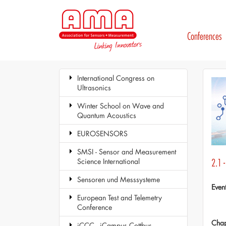
Conferences
International Congress on
Ultrasonics
Winter School on Wave and
Quantum Acoustics
EUROSENSORS
SMSI - Sensor and Measurement
Science International
2.1 
Sensoren und Messsysteme
Even
European Test and Telemetry
Conference
Chap
iCCC - iCampus Cottbus