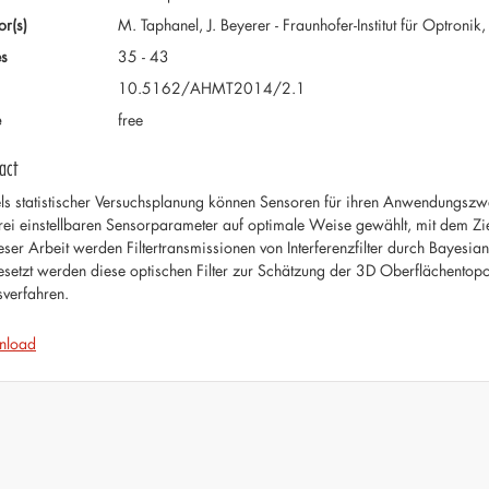
or(s)
M. Taphanel, J. Beyerer - Fraunhofer-Institut für Optron
s
35 - 43
10.5162/AHMT2014/2.1
e
free
act
els statistischer Versuchsplanung können Sensoren für ihren Anwendungsz
frei einstellbaren Sensorparameter auf optimale Weise gewählt, mit dem Zie
ieser Arbeit werden Filtertransmissionen von Interferenzfilter durch Bayes
esetzt werden diese optischen Filter zur Schätzung der 3D Oberflächento
verfahren.
nload