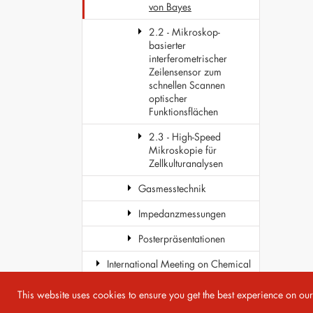
von Bayes
2.2 - Mikroskop-
basierter
interferometrischer
Zeilensensor zum
schnellen Scannen
optischer
Funktionsflächen
2.3 - High-Speed
Mikroskopie für
Zellkulturanalysen
Gasmesstechnik
Impedanzmessungen
Posterpräsentationen
International Meeting on Chemical
Sensors
This website uses cookies to ensure you get the best experience on ou
COST Action TD1105 - EuNetAir