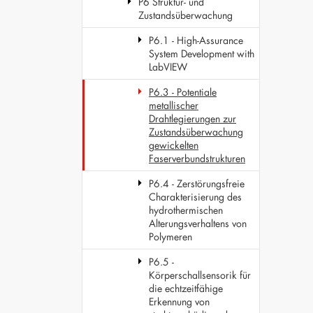
P6 Struktur- und
Zustandsüberwachung
P6.1 - High-Assurance
System Development with
LabVIEW
P6.3 - Potentiale
metallischer
Drahtlegierungen zur
Zustandsüberwachung
gewickelten
Faserverbundstrukturen
P6.4 - Zerstörungsfreie
Charakterisierung des
hydrothermischen
Alterungsverhaltens von
Polymeren
P6.5 -
Körperschallsensorik für
die echtzeitfähige
Erkennung von