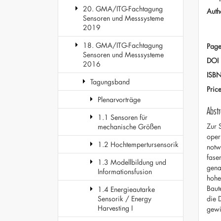
20. GMA/ITG-Fachtagung
Auth
Sensoren und Messsysteme
2019
18. GMA/ITG-Fachtagung
Page
Sensoren und Messsysteme
DOI
2016
ISB
Tagungsband
Pric
Plenarvorträge
Abstr
1.1 Sensoren für
Zur 
mechanische Größen
oper
1.2 Hochtempertursensorik
notw
fase
1.3 Modellbildung und
gena
Informationsfusion
hohe
Baut
1.4 Energieautarke
die 
Sensorik / Energy
Harvesting I
gewi