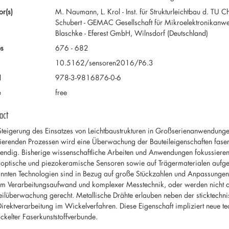
or(s)
M. Naumann, L. Krol - Inst. für Strukturleichtbau d. TU 
Schubert - GEMAC Gesellschaft für Mikroelektronikanw
Blaschke - Eferest GmbH, Wilnsdorf (Deutschland)
s
676 - 682
10.5162/sensoren2016/P6.3
N
978-3-9816876-0-6
e
free
act
Steigerung des Einsatzes von Leichtbaustrukturen in Großserienanwendunge
ierenden Prozessen wird eine Überwachung der Bauteileigenschaften faserk
endig. Bisherige wissenschaftliche Arbeiten und Anwendungen fokussieren
roptische und piezokeramische Sensoren sowie auf Trägermaterialen aufge
nnten Technologien sind in Bezug auf große Stückzahlen und Anpassungen a
m Verarbeitungsaufwand und komplexer Messtechnik, oder werden nicht a
eilüberwachung gerecht. Metallische Drähte erlauben neben der sticktech
Direktverarbeitung im Wickelverfahren. Diese Eigenschaft impliziert neue 
ckelter Faserkunststoffverbunde.