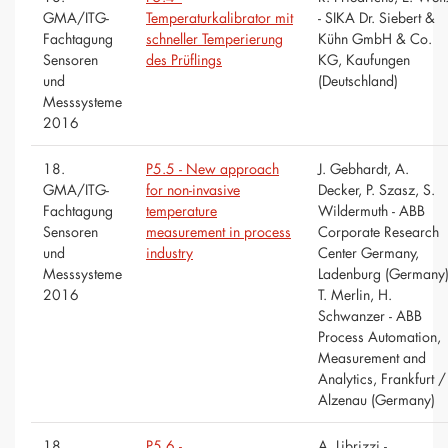
GMA/ITG-
Temperaturkalibrator mit
- SIKA Dr. Siebert &
Fachtagung
schneller Temperierung
Kühn GmbH & Co.
Sensoren
des Prüflings
KG, Kaufungen
und
(Deutschland)
Messsysteme
2016
18.
P5.5 - New approach
J. Gebhardt, A.
GMA/ITG-
for non-invasive
Decker, P. Szasz, S.
Fachtagung
temperature
Wildermuth - ABB
Sensoren
measurement in process
Corporate Research
und
industry
Center Germany,
Messsysteme
Ladenburg (Germany)
2016
T. Merlin, H.
Schwanzer - ABB
Process Automation,
Measurement and
Analytics, Frankfurt /
Alzenau (Germany)
18.
P5.6 -
A. Librizzi -