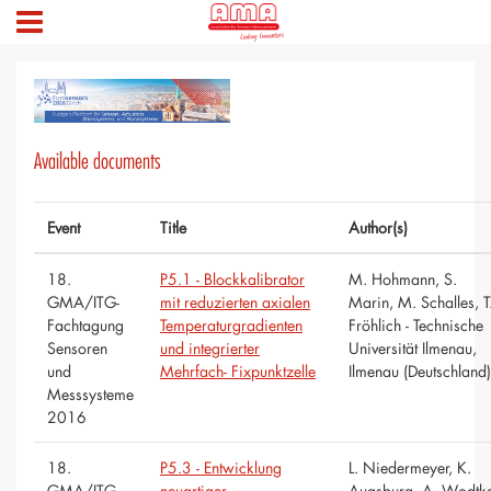
Available documents
Event
Title
Author(s)
18.
P5.1 - Blockkalibrator
M. Hohmann, S.
GMA/ITG-
mit reduzierten axialen
Marin, M. Schalles, T
Fachtagung
Temperaturgradienten
Fröhlich - Technische
Sensoren
und integrierter
Universität Ilmenau,
und
Mehrfach- Fixpunktzelle
Ilmenau (Deutschland)
Messsysteme
2016
18.
P5.3 - Entwicklung
L. Niedermeyer, K.
GMA/ITG-
neuartiger
Augsburg, A. Wodtk