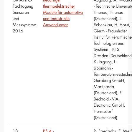
Fachtagung
thermoelektrischer
- Technische Universit
Sensoren
Module für automotive
Ilmenau, Ilmenau
und
und industrielle
(Deutschland), L.
Messsysteme
Anwendungen
Rebenklau, H. Horst, 
2016
Gierth - Fraunhofer
Institut für keramische
Technologien uns
Systeme - IKTS,
Dresden (Deutschland
K. Irrgang, L.
Lippmann -
Temperaturmesstechn
Geraberg GmbH,
Martinroda
(Deutschland), F.
Bechtold - VIA
Electronic GmbH,
Hermsdorf
(Deutschland)
18.
P5.4 -
R. Friedrichs, E. Wei