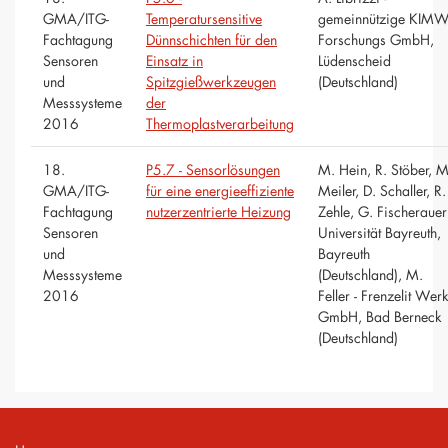
GMA/ITG-
Temperatursensitive
gemeinnützige KIM
Fachtagung
Dünnschichten für den
Forschungs GmbH,
Sensoren
Einsatz in
Lüdenscheid
und
Spitzgießwerkzeugen
(Deutschland)
Messsysteme
der
2016
Thermoplastverarbeitung
18.
P5.7 - Sensorlösungen
M. Hein, R. Stöber, M
GMA/ITG-
für eine energieeffiziente
Meiler, D. Schaller, R.
Fachtagung
nutzerzentrierte Heizung
Zehle, G. Fischerauer
Sensoren
Universität Bayreuth,
und
Bayreuth
Messsysteme
(Deutschland), M.
2016
Feller - Frenzelit Wer
GmbH, Bad Berneck
(Deutschland)