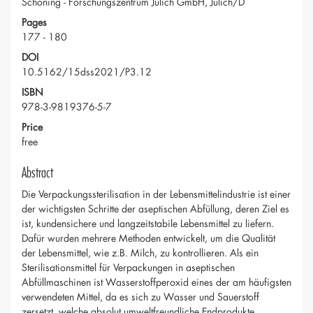
Schöning - Forschungszentrum Jülich GmbH, Jülich/D
Pages
177 - 180
DOI
10.5162/15dss2021/P3.12
ISBN
978-3-9819376-5-7
Price
free
Abstract
Die Verpackungssterilisation in der Lebensmittelindustrie ist einer
der wichtigsten Schritte der aseptischen Abfüllung, deren Ziel es
ist, kundensichere und langzeitstabile Lebensmittel zu liefern.
Dafür wurden mehrere Methoden entwickelt, um die Qualität
der Lebensmittel, wie z.B. Milch, zu kontrollieren. Als ein
Sterilisationsmittel für Verpackungen in aseptischen
Abfüllmaschinen ist Wasserstoffperoxid eines der am häufigsten
verwendeten Mittel, da es sich zu Wasser und Sauerstoff
zersetzt, welche absolut umweltfreundliche Endprodukte