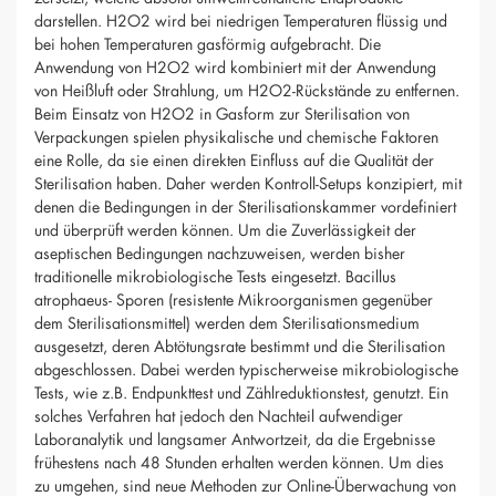
darstellen. H2O2 wird bei niedrigen Temperaturen flüssig und
bei hohen Temperaturen gasförmig aufgebracht. Die
Anwendung von H2O2 wird kombiniert mit der Anwendung
von Heißluft oder Strahlung, um H2O2-Rückstände zu entfernen.
Beim Einsatz von H2O2 in Gasform zur Sterilisation von
Verpackungen spielen physikalische und chemische Faktoren
eine Rolle, da sie einen direkten Einfluss auf die Qualität der
Sterilisation haben. Daher werden Kontroll-Setups konzipiert, mit
denen die Bedingungen in der Sterilisationskammer vordefiniert
und überprüft werden können. Um die Zuverlässigkeit der
aseptischen Bedingungen nachzuweisen, werden bisher
traditionelle mikrobiologische Tests eingesetzt. Bacillus
atrophaeus- Sporen (resistente Mikroorganismen gegenüber
dem Sterilisationsmittel) werden dem Sterilisationsmedium
ausgesetzt, deren Abtötungsrate bestimmt und die Sterilisation
abgeschlossen. Dabei werden typischerweise mikrobiologische
Tests, wie z.B. Endpunkttest und Zählreduktionstest, genutzt. Ein
solches Verfahren hat jedoch den Nachteil aufwendiger
Laboranalytik und langsamer Antwortzeit, da die Ergebnisse
frühestens nach 48 Stunden erhalten werden können. Um dies
zu umgehen, sind neue Methoden zur Online-Überwachung von