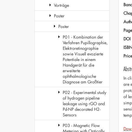
Ban
Vorträge
Chap
Poster
Auth
Poster
Page
P01 - Kombination der
DOI
Verfahren Pupillographie,
ISB
Elektroretinographie
sowie Visuell evozierte
Pric
Potentiale in einem
Handgerät für die
Abstr
erweiterte
ophthalmologische
In c
Diagnose am Großtier
are 
prot
P02 - Experimental study
of l
of hydrogen pipeline
simp
leakage using rGO and
sens
Pd-NP decorated H2-
Sensors
temp
P03 - Magnetic Flow
Dow
Metering with Optically