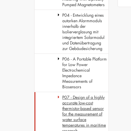
Pumped Magnetometers
P04 - Entwicklung eines
autarken Alarmmoduls
innerhalb der
Isolierverglasung mit
integriertem Solarmodul
und Datenübertragung
zur Gebäudesicherung
P06 - A Portable Platform
for Low Power
Electrochemical
Impedance
Measurements of
Biosensors
P07 - Design of a highly
accurate low-cost
thermistor-based sensor
for the measurement of
water surface
temperatures in maritime
research