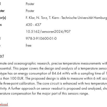
d
Poster
ter
Poster
or(s)
F. Klar, N. Torz, T. Kern - Technische Universität Hamb
s
430 - 437
10.5162/sensoren2024/P07
N
978-3-910600-01-0
e
free
act
limate and oceanographic research, precise temperature measurements withi
essential. This paper covers the design and analysis of a temperature sensor
otype has an energy consumption of 84.64 mWs with a sampling time of
ess than 100 EUR. The proposed design is able to measure within 6 mK ac
le three-point calibration. The core circuit is enhanced with two temperatur
itivity. A further approach on sensor readout is proposed and analyzed, s
erature compensation for the major part of this sensors range.
nload