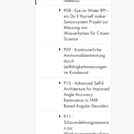
P08 - Eye on Water RPI –
ein Do It Yourself maker
Sensorsystem Projekt zur
Messung von
Wasserfarben für Citizen
Science
P09 - Kontinuierliche
Ammoniakbestimmung
durch
Leitfähigkeitsmessungen
im Kondensat
P10 - Advanced Self-X
Architecture for Improved
Angle Accuracy
Restoration in TMR-
Based Angular Decoders
P11 -
Siliziumdehnungssensore
n zur
Werkzeuginnendruckmes