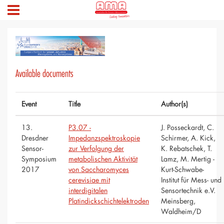
Available documents
Event
Title
Author(s)
13.
P3.07 -
J. Posseckardt, C.
Dresdner
Impedanzspektroskopie
Schirmer, A. Kick,
Sensor-
zur Verfolgung der
K. Rebatschek, T.
Symposium
metabolischen Aktivität
Lamz, M. Mertig -
2017
von Saccharomyces
Kurt-Schwabe-
cerevisiae mit
Institut für Mess- und
interdigitalen
Sensortechnik e.V.
Platindickschichtelektroden
Meinsberg,
Waldheim/D