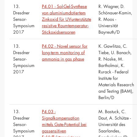
13.
P4.01 - Sol-Gel-Synthese
R. Wagner, D.
Dresdner
von aluminiumdotiertem
Schönauer-Kamin,
Sensor-
Zinkoxid für UVunterstützte
R. Moos -
Symposium
resistive Raumtemperatur-
Universität
2017
Stickoxidsensoren
Bayreuth/D
13.
P4.02 - Novel sensor for
K. Gawlitza, C.
Dresdner
long-term monitoring of
Tiebe, U. Banach,
Sensor-
ammonia in gas phase
R. Noske, M.
Symposium
Bartholmai, K.
2017
Rurack - Federal
Institute for
Materials Research
and Testing (BAM),
Berlin/D
13.
P4.03 -
M. Bastuck, C.
Dresdner
Signalkompensation
Daut, A. Schütze -
Sensor-
mittels Gate-Potential bei
Universität des
Symposium
gassensitiven
Saarlandes,