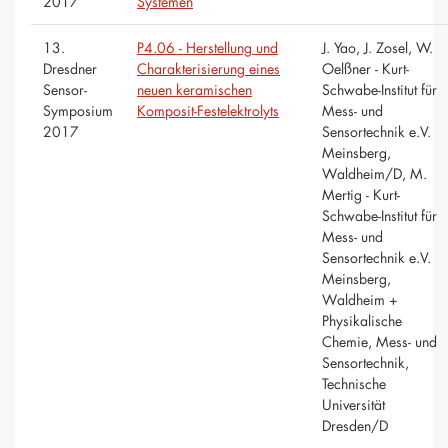
2017
Systemen
13.
P4.06 - Herstellung und
J. Yao, J. Zosel, W.
Dresdner
Charakterisierung eines
Oelßner - Kurt-
Sensor-
neuen keramischen
Schwabe-Institut für
Symposium
Komposit-Festelektrolyts
Mess- und
2017
Sensortechnik e.V.
Meinsberg,
Waldheim/D, M.
Mertig - Kurt-
Schwabe-Institut für
Mess- und
Sensortechnik e.V.
Meinsberg,
Waldheim +
Physikalische
Chemie, Mess- und
Sensortechnik,
Technische
Universität
Dresden/D