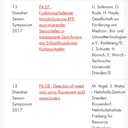
13.
P4.07 -
U. Soltmann, G.
Dresdner
Funktionserhaltende
Rode, H. Haufe -
Sensor-
Immobilisierung RFP-
Gesellschaft zur
Symposium
exprimierender
Förderung von
2017
Sensorhefen in
Medizin-, Bio- und
transparente Spot-Arrays
Umwelttechnologien
aus Silikat-Biopolymer
e.V., Radeberg/D,
Kompositgelen
L. Schuster, H.
Börnick, E. Worch -
Technische
Universität
Dresden/D
13.
P4.08 - Detection of metal
M. Vogel, S. Matys
Dresdner
ions using fluorescent gold
- Helmholtz-Zentrum
Sensor-
nanoclusters
Dresden-
Symposium
Rossendorf,
2017
HelmholtzInstitute
Freiberg for
Resource
Technology,