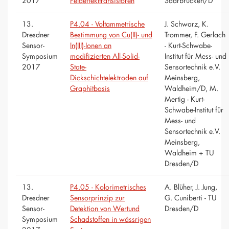
2017
Feldeffekttransistoren
Saarbrücken/D
13.
P4.04 - Voltammetrische
J. Schwarz, K.
Dresdner
Bestimmung von Cu(II)- und
Trommer, F. Gerlach
Sensor-
In(III)-Ionen an
- Kurt-Schwabe-
Symposium
modifizierten All-Solid-
Institut für Mess- und
2017
State-
Sensortechnik e.V.
Dickschichtelektroden auf
Meinsberg,
Graphitbasis
Waldheim/D, M.
Mertig - Kurt-
Schwabe-Institut für
Mess- und
Sensortechnik e.V.
Meinsberg,
Waldheim + TU
Dresden/D
13.
P4.05 - Kolorimetrisches
A. Blüher, J. Jung,
Dresdner
Sensorprinzip zur
G. Cuniberti - TU
Sensor-
Detektion von Wertund
Dresden/D
Symposium
Schadstoffen in wässrigen