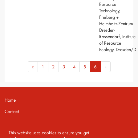
Resource
Technology,
Freiberg +
Helmholtz-Zentrum
Dresden-
Rossendorf, Institute
of Resource
Ecology, Dresden/D
«
1
2
3
4
5
6
»
Home
Contact
Imprint
This website uses cookies to ensure you get
Privacy Policy