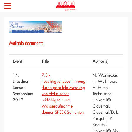
Available documents
Event
Title
Author(s)
14.
7.3 -
N. Warnecke,
Dresdner
Feuchtigkeitsbestimmung
H. Wulfmeier,
Sensor-
durch parallele Messung
H. Fritze -
Symposium
von elektrischer
Technische
2019
Leitfähigkeit und
Universität
Wasseraufnahme
Clausthal,
dünner SPEEK-Schichten
Clausthal/D, L.
Pasquini, P.
Knauth -
Universität Aix