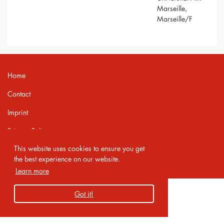
Marseille,
Marseille/F
Home
Contact
Imprint
Privacy Policy
This website uses cookies to ensure you get
Copyright 2026 AMA Service GmbH
the best experience on our website.
Learn more
Got it!