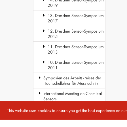
2019
13. Dresdner Sensor-Symposium
2017
12. Dresdner Sensor-Symposium
2015
11. Dresdner Sensor-Symposium
2013
10. Dresdner Sensor-Symposium
2011
Symposien des Arbeitskreises der
Hochschullehrer für Messtechnik
International Meeting on Chemical
Sensors
COST Action TD1105 - EuNetAir
This website uses cookies to ensure you get the best experience on ou
Copyright 2026 AMA Service GmbH