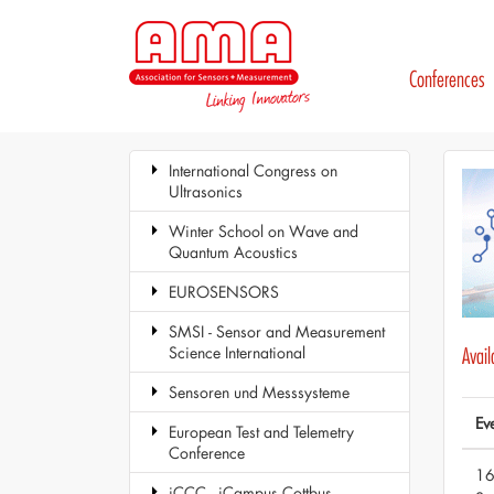
Conferences
International Congress on
Ultrasonics
Winter School on Wave and
Quantum Acoustics
EUROSENSORS
SMSI - Sensor and Measurement
Science International
Avai
Sensoren und Messsysteme
Ev
European Test and Telemetry
Conference
16
iCCC - iCampus Cottbus