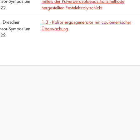
nsor-Symposium
mittels der Pulveraerosoldepositionsmethode
022
hergestellten Festelektrolytschicht
. Dresdner
1.3 - Kalibriergasgenerator mit coulometrischer
nsor-Symposium
Überwachung
022