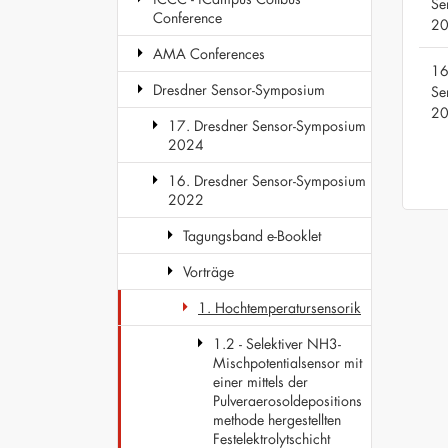
Se
Conference
2
AMA Conferences
16
Dresdner Sensor-Symposium
Se
2
17. Dresdner Sensor-Symposium
2024
16. Dresdner Sensor-Symposium
2022
Tagungsband e-Booklet
Vorträge
1. Hochtemperatursensorik
1.2 - Selektiver NH3-
Mischpotentialsensor mit
einer mittels der
Pulveraerosoldepositions
methode hergestellten
Festelektrolytschicht