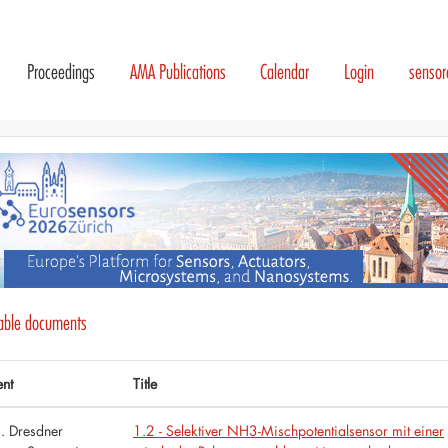
Proceedings
AMA Publications
Calendar
Login
senso
lable documents
ent
Title
. Dresdner
1.2 - Selektiver NH3-Mischpotentialsensor mit einer