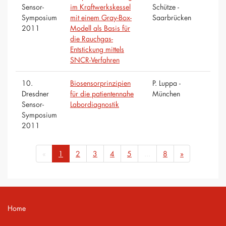
Sensor-
im Kraftwerkskessel
Schütze -
Symposium
mit einem Gray-Box-
Saarbrücken
2011
Modell als Basis für
die Rauchgas-
Entstickung mittels
SNCR-Verfahren
10.
Biosensorprinzipien
P. Luppa -
Dresdner
für die patientennahe
München
Sensor-
Labordiagnostik
Symposium
2011
«
1
2
3
4
5
...
8
»
Home