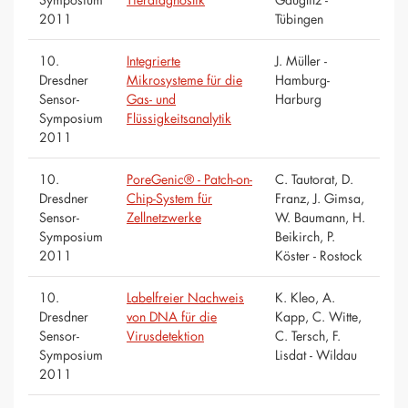
2011
Tübingen
10.
Integrierte
J. Müller -
Dresdner
Mikrosysteme für die
Hamburg-
Sensor-
Gas- und
Harburg
Symposium
Flüssigkeitsanalytik
2011
10.
PoreGenic® - Patch-on-
C. Tautorat, D.
Dresdner
Chip-System für
Franz, J. Gimsa,
Sensor-
Zellnetzwerke
W. Baumann, H.
Symposium
Beikirch, P.
2011
Köster - Rostock
10.
Labelfreier Nachweis
K. Kleo, A.
Dresdner
von DNA für die
Kapp, C. Witte,
Sensor-
Virusdetektion
C. Tersch, F.
Symposium
Lisdat - Wildau
2011