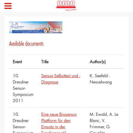
Available documents
Event
Title
Author(s)
10.
Sensor-Selbsttest und -
K. Seefeld -
Dresdner
Diagnose
Nesselwang
Sensor-
Symposium
2011
10.
Eine neue Biosensor
M. Ewald, A. Le
Dresdner
Plattform für den
Blanc, V.
Sensor-
Einsatz in der
Frimmer, G.
Symposium
Tierdiagnostik
Gauglitz -