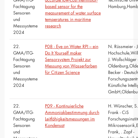
Fachtagung
based sensor for the
Hamburg,Hamb
Sensoren
measurement of water surface
und
temperatures in maritime
Messsysteme
research
2024
22.
P08 - Eye on Water RPI – ein
N. Rüssmeier - 
GMA/ITG-
Do It Yourself maker
Hochschule,Wil
Fachtagung
Sensorsystem Projekt zur
J. Wollschläger 
Sensoren
Messung von Wasserfarben
Oldenburg,Olde
und
für Citizen Science
Becker - Deutsc
Messsysteme
Forschungszentr
2024
Künstliche Intell
GmbH,Oldenbu
22.
P09 - Kontinuierliche
H. Wünscher, S. 
GMA/ITG-
Ammoniakbestimmung durch
Frank - CiS
Fachtagung
Leitfähigkeitsmessungen im
Forschungsinstitu
Sensoren
Kondensat
Mikrosensorik,Er
und
Frank, . Zapf -