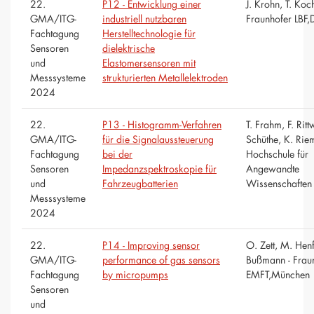
22.
P12 - Entwicklung einer
J. Krohn, T. Koc
GMA/ITG-
industriell nutzbaren
Fraunhofer LBF,
Fachtagung
Herstelltechnologie für
Sensoren
dielektrische
und
Elastomersensoren mit
Messsysteme
strukturierten Metallelektroden
2024
22.
P13 - Histogramm-Verfahren
T. Frahm, F. Ritt
GMA/ITG-
für die Signalaussteuerung
Schüthe, K. Rie
Fachtagung
bei der
Hochschule für
Sensoren
Impedanzspektroskopie für
Angewandte
und
Fahrzeugbatterien
Wissenschafte
Messsysteme
2024
22.
P14 - Improving sensor
O. Zett, M. Henf
GMA/ITG-
performance of gas sensors
Bußmann - Frau
Fachtagung
by micropumps
EMFT,München
Sensoren
und