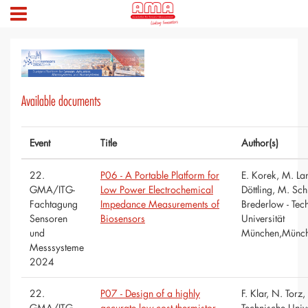
Available documents
Event
Title
Author(s)
22.
P06 - A Portable Platform for
E. Korek, M. Lan
GMA/ITG-
Low Power Electrochemical
Döttling, M. Sch
Fachtagung
Impedance Measurements of
Brederlow - Tec
Sensoren
Biosensors
Universität
und
München,Münc
Messsysteme
2024
22.
P07 - Design of a highly
F. Klar, N. Torz, 
GMA/ITG-
accurate low-cost thermistor-
Technische Unive