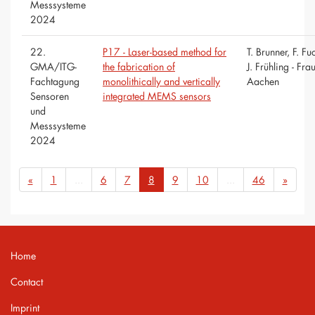
Messsysteme
2024
22.
P17 - Laser-based method for
T. Brunner, F. Fu
GMA/ITG-
the fabrication of
J. Frühling - Fra
Fachtagung
monolithically and vertically
Aachen
Sensoren
integrated MEMS sensors
und
Messsysteme
2024
«
1
...
6
7
8
9
10
...
46
»
Home
Contact
Imprint