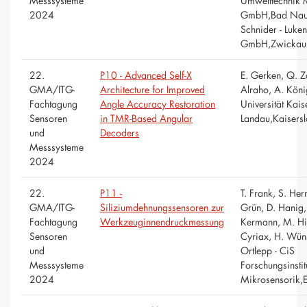
Messsysteme
Umwelttechnik
2024
GmbH,Bad Nau
Schnider - Luke
GmbH,Zwickau
22.
P10 - Advanced Self-X
E. Gerken, Q. 
GMA/ITG-
Architecture for Improved
Alraho, A. Köni
Fachtagung
Angle Accuracy Restoration
Universität Kais
Sensoren
in TMR-Based Angular
Landau,Kaisersl
und
Decoders
Messsysteme
2024
22.
P11 -
T. Frank, S. He
GMA/ITG-
Siliziumdehnungssensoren zur
Grün, D. Hanig
Fachtagung
Werkzeuginnendruckmessung
Kermann, M. Hi
Sensoren
Cyriax, H. Wüns
und
Ortlepp - CiS
Messsysteme
Forschungsinstitu
2024
Mikrosensorik,E