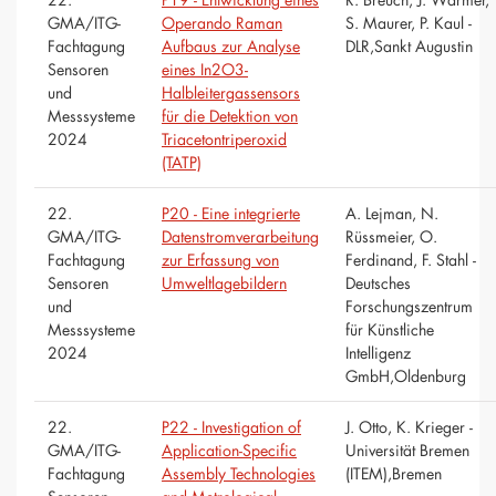
GMA/ITG-
Operando Raman
S. Maurer, P. Kaul -
Fachtagung
Aufbaus zur Analyse
DLR,Sankt Augustin
Sensoren
eines In2O3-
und
Halbleitergassensors
Messsysteme
für die Detektion von
2024
Triacetontriperoxid
(TATP)
22.
P20 - Eine integrierte
A. Lejman, N.
GMA/ITG-
Datenstromverarbeitung
Rüssmeier, O.
Fachtagung
zur Erfassung von
Ferdinand, F. Stahl -
Sensoren
Umweltlagebildern
Deutsches
und
Forschungszentrum
Messsysteme
für Künstliche
2024
Intelligenz
GmbH,Oldenburg
22.
P22 - Investigation of
J. Otto, K. Krieger -
GMA/ITG-
Application-Specific
Universität Bremen
Fachtagung
Assembly Technologies
(ITEM),Bremen