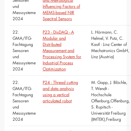
Sensoren
and Metrological
und
Influencing Factors of
Messsysteme
MEMS-based NIR
2024
Spectral Sensors
22.
P23 - DisDAQ - A
L. Hörmann, C.
GMA/ITG-
Modular and
Helmel, V. Putz, C.
Fachtagung
Distributed
Kastl - Linz Center of
Sensoren
Measurement and
Mechatronics GmbH,
und
Processing System for
Linz (Austria)
Messsysteme
Industrial Process
2024
Optimization
22.
P24 - Thread cutting
M. Gapp, J. Blöchle,
GMA/ITG-
and data analysis
T. Wendt -
Fachtagung
using a vertical
Hochschule
Sensoren
articulated robot
Offenburg,Offenburg,
und
S. Rupitsch -
Messsysteme
Universität Freiburg
2024
(IMTEK),Freiburg