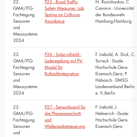
22.
P25 - Road Traffic
N. Ravishankar, C.
GMA/ITG-
Safety Measures: Lab
Cammin - Universität
Fachtagung
Testing on Collision
der Bundeswehr
Sensoren
Avoidance
Hamburg,Hamburg
und
Messsysteme
2024
22.
P26 - Solarrollstuhl -
F. Liebold, A. Dick, C.
GMA/ITG-
Laderegelung mit PV-
Torreck - Duale-
Fachtagung
Modul für
Hochschule Gera-
Sensoren
Rollstuhlintegration
Eisenach,Gera, P.
und
Habasch - DMSG
Messsysteme
Landesverband Berlin
2024
e. V.,Berlin
22.
P27 - Sensorboard für
F. Liebold, J.
GMA/ITG-
die Phasenanschnitt-
Helmerich - Duale-
Fachtagung
und
Hochschule Gera-
Sensoren
Wellenpaketsteuerung
Eisenach,Gera
und