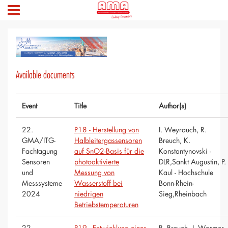
Available documents
Event
Title
Author(s)
22.
P18 - Herstellung von
I. Weyrauch, R.
GMA/ITG-
Halbleitergassensoren
Breuch, K.
Fachtagung
auf SnO2-Basis für die
Konstantynovski -
Sensoren
photoaktivierte
DLR,Sankt Augustin, P.
und
Messung von
Kaul - Hochschule
Messsysteme
Wasserstoff bei
Bonn-Rhein-
2024
niedrigen
Sieg,Rheinbach
Betriebstemperaturen
22.
P19 - Entwicklung eines
R. Breuch, J. Warmer,