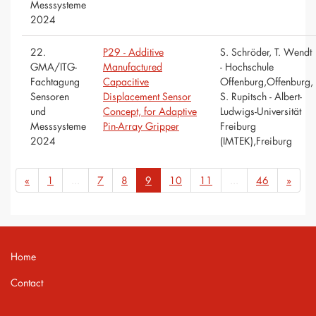
Messsysteme
2024
22.
P29 - Additive
S. Schröder, T. Wendt
GMA/ITG-
Manufactured
- Hochschule
Fachtagung
Capacitive
Offenburg,Offenburg,
Sensoren
Displacement Sensor
S. Rupitsch - Albert-
und
Concept, for Adaptive
Ludwigs-Universität
Messsysteme
Pin-Array Gripper
Freiburg
2024
(IMTEK),Freiburg
«
1
...
7
8
9
10
11
...
46
»
Home
Contact
Imprint