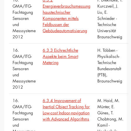
GMA/ITG-
Energieverbrauchsmessung
Kurczveil, J.
Fachtagung
haustechnischer
Liu, E.
Sensoren
Komponenten mittels
Schnieder -
und
Feldbussen der
Technische
Messsysteme
Gebäudeautomatisierung
Universität
2012
Braunschweig
16.
6.3.3 Eichrechtliche
H. Többen -
GMA/ITG-
Aspekte beim Smart
Physikalisch-
Fachtagung
Metering
Technische
Sensoren
Bundesanstalt
und
(PTB),
Messsysteme
Braunschweig
2012
16.
6.3.4 Improvement of
M. Haid, M.
GMA/ITG-
Inertial Object Tracking for
Münter, E.
Fachtagung
Low-cost Indoor-navigation
Günes, T.
Sensoren
with Advanced Algorithms
Chobtrong, M.
und
Kamil -