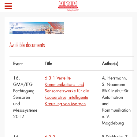
Available documents
Event
Title
Author(s)
16.
6.3.1 Verteilte
A. Herrmann,
GMA/ITG-
Kommunikations- und
S. Naumann -
Fachtagung
Sensornetzwerke für die
IFAK Institut für
Sensoren
kooperative, intelligente
Automation
und
Kreuzung von Morgen
und
Messsysteme
Kommunikation
2012
e. V.
Magdeburg
16.
6.3.2
P. Diekhake, T.