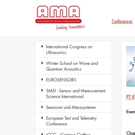
Conferences
International Congress on
Ultrasonics
Winter School on Wave and
Quantum Acoustics
EUROSENSORS
SMSI - Sensor and Measurement
Science International
P2.8 
Sensoren und Messsysteme
Even
European Test and Telemetry
Conference
Chap
iCCC - iCampus Cottbus