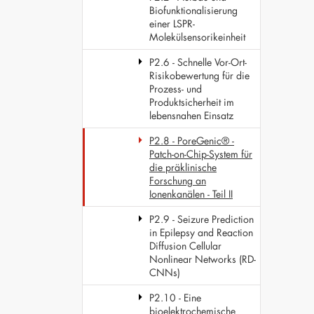
Biofunktionalisierung
einer LSPR-
Molekülsensorikeinheit
P2.6 - Schnelle Vor-Ort-
Risikobewertung für die
Prozess- und
Produktsicherheit im
lebensnahen Einsatz
P2.8 - PoreGenic® -
Patch-on-Chip-System für
die präklinische
Forschung an
Ionenkanälen - Teil II
P2.9 - Seizure Prediction
in Epilepsy and Reaction
Diffusion Cellular
Nonlinear Networks (RD-
CNNs)
P2.10 - Eine
bioelektrochemische