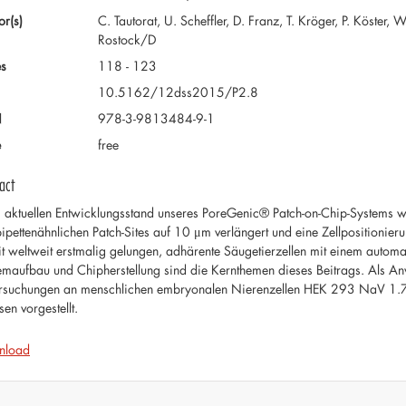
or(s)
C. Tautorat, U. Scheffler, D. Franz, T. Kröger, P. Köster, 
Rostock/D
s
118 - 123
10.5162/12dss2015/P2.8
N
978-3-9813484-9-1
e
free
act
 aktuellen Entwicklungsstand unseres PoreGenic® Patch-on-Chip-Systems wu
pipettenähnlichen Patch-Sites auf 10 μm verlängert und eine Zellpositionier
t weltweit erstmalig gelungen, adhärente Säugetierzellen mit einem automa
emaufbau und Chipherstellung sind die Kernthemen dieses Beitrags. Als 
rsuchungen an menschlichen embryonalen Nierenzellen HEK 293 NaV 1.
en vorgestellt.
nload