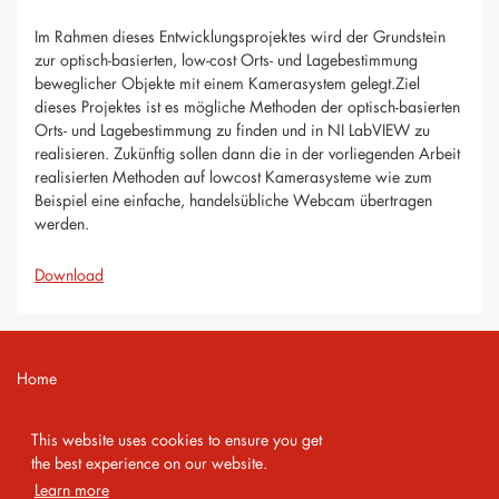
Im Rahmen dieses Entwicklungsprojektes wird der Grundstein
zur optisch-basierten, low-cost Orts- und Lagebestimmung
beweglicher Objekte mit einem Kamerasystem gelegt.Ziel
dieses Projektes ist es mögliche Methoden der optisch-basierten
Orts- und Lagebestimmung zu finden und in NI LabVIEW zu
realisieren. Zukünftig sollen dann die in der vorliegenden Arbeit
realisierten Methoden auf lowcost Kamerasysteme wie zum
Beispiel eine einfache, handelsübliche Webcam übertragen
werden.
Download
Home
Contact
This website uses cookies to ensure you get
Imprint
the best experience on our website.
Learn more