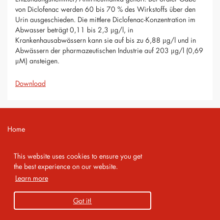
von Diclofenac werden 60 bis 70 % des Wirkstoffs über den
Urin ausgeschieden. Die mittlere Diclofenac-Konzentration im
Abwasser beträgt 0,11 bis 2,3 μg/l, in
Krankenhausabwässern kann sie auf bis zu 6,88 μg/l und in
Abwässern der pharmazeutischen Industrie auf 203 μg/l (0,69
μM) ansteigen.
Download
Home
Contact
This website uses cookies to ensure you get
Imprint
the best experience on our website.
Learn more
Privacy Policy
Got it!
Copyright 2026 AMA Service GmbH