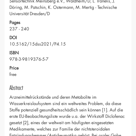
Sensortechnik Meinsberg e.V., Waldheim/D, L. Tranelis, J.
Döring, M. Patschin, K. Ostermann, M. Mertig - Technische
Universität Dresden/D
Pages
237 - 240
DOI
10.5162/15dss2021/P4.15
ISBN
978-3-9819376-5-7
Price
free
Abstract
Arzneimittelrückstände und deren Metabolite im
Wasserkreislaufsystem sind ein weltweites Problem, da diese
Stoffe potenziell gesundheitsschädlich sein können [1]. Auf die
erste EU-Beobachtungsliste wurde u.a. der Wirkstoff Diclofenac
gesetzt [2], eines der weltweit am häufigsten eingesetzten
Medikamente, welches zur Familie der nichtsteroidalen
Entzündungshemmer/Antirheumatika gehört. Bei oraler Gabe