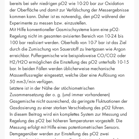
bereits bei sehr niedrigen pO2 wie 10-20 bar zur Oxidation
der Oberfläche und damit zur Verfälschung der Messergebnisse
kommen kann. Daher ist es notwendig, den pO2 während der
Experimente zu messen bzw. einzustellen.
Mit Hilfe konventioneller Gasmischsysteme kann eine pO2-
Regelung nicht im gesamten avisierten Bereich von 10-24 bis
100 bar realisiert werden. Oberhalb von 10-7 bar ist das Ziel
durch die Zumischung von Sauerstoff zu Inertgasen wie Argon
erreichbar. Puffergemische wie beispielsweise CO/CO2 oder
H2/H2O ermöglichen die Einstellung des pO2 unterhalb 10-15
bar. In beiden Fällen werden üblicherweise mechanische
Massenflussregler eingesetzt, welche über eine Auflösung von
50 mm3/min verfügen.
Letztere ist in der Nähe der stöchiometrischen
Zusammensetzung der o. g. (und immer vorhandenen)
Gasgemische nicht ausreichend, da geringste Fluktuationen der
Gasdosierung zu einer starken Verschiebung des pO2 führen.
In diesem Beitrag wird ein komplettes System zur Messung und
Regelung des pO2 bei höheren Temperaturen vorgestellt. Die
Messung erfolgt mit Hilfe eines potentiometrischen Sensors.
Demgegenüber werden zur Einstellung des pO2 zwei