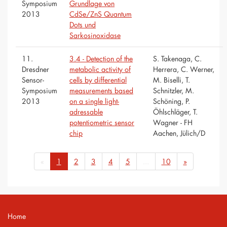
Symposium
Grundlage von
2013
CdSe/ZnS Quantum
Dots und
Sarkosinoxidase
11.
3.4 - Detection of the
S. Takenaga, C.
Dresdner
metabolic activity of
Herrera, C. Werner,
Sensor-
cells by differential
M. Biselli, T.
Symposium
measurements based
Schnitzler, M.
2013
on a single light-
Schöning, P.
adressable
Öhlschläger, T.
potentiometric sensor
Wagner - FH
chip
Aachen, Jülich/D
«
1
2
3
4
5
...
10
»
Home