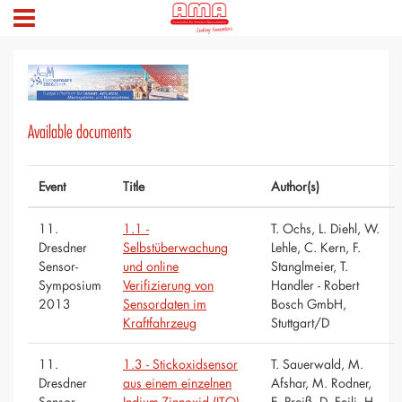
Available documents
Event
Title
Author(s)
11.
1.1 -
T. Ochs, L. Diehl, W.
Dresdner
Selbstüberwachung
Lehle, C. Kern, F.
Sensor-
und online
Stanglmeier, T.
Symposium
Verifizierung von
Handler - Robert
2013
Sensordaten im
Bosch GmbH,
Kraftfahrzeug
Stuttgart/D
11.
1.3 - Stickoxidsensor
T. Sauerwald, M.
Dresdner
aus einem einzelnen
Afshar, M. Rodner,
Sensor-
Indium-Zinnoxid (ITO)
E. Preiß, D. Feili, H.