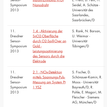
Symposium
Nanodraht
Seidel, A. Schütze -
2013
Universität des
Saarlandes,
Saarbrücken/D
11.
1.4 - Aktivierung der
S. Rank, N. Barsan,
Dresdner
SnO2-Oberfläche
U. Weimar -
Sensor-
durch O2-Spill-Over an
Universität
Symposium
Gold -
Tübingen/D
2013
Leistungsoptimierung
des Sensors durch die
Elektrode
11.
2.1 - NOx-Detektion
S. Fischer, D.
Dresdner
mittels Spannungs-Puls-
Schönauer-Kamin, R.
Sensor-
Messung am System Pt
Moos - Universität
Symposium
| YSZ
Bayreuth/D, R.
2013
Pohle, E. Magori, M.
Fleischer - Siemens
AG, München/D