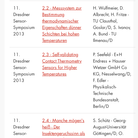
11.
2.2 - Messsystem zur
H. Wulfmeier, D.
Dresdner
Bestimmung
Albrecht, H. Fritze -
Sensor-
thermodynamischer
TU Clausthal,
Symposium
Eigenschaften dünner
Goslar/D, S. Ivanov,
2013
Schichten bei hohen
A. Bund - TU
Temperaturen
Ilmenau/D
11.
2.3 - Self-validating
P. Seefeld - E+H
Dresdner
Contact Thermometry
Endress + Hauser
Sensor-
Sensors for Higher
Wetzer GmbH Co
Symposium
Temperatures
KG, Nesselwang/D,
2013
F. Edler -
Physikalisch-
Technische
Bundesanstalt,
Berlin/D
11.
2.4 - Manche mögen's
S. Schütz - Georg-
Dresdner
heiß - Der
August-Universität
Sensor-
Insektengeruchssinn als
Göttingen/D, O.