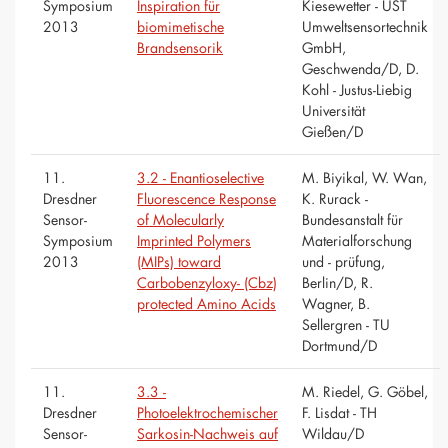
Symposium
Inspiration für
Kiesewetter - UST
2013
biomimetische
Umweltsensortechnik
Brandsensorik
GmbH,
Geschwenda/D, D.
Kohl - Justus-Liebig
Universität
Gießen/D
11.
3.2 - Enantioselective
M. Biyikal, W. Wan,
Dresdner
Fluorescence Response
K. Rurack -
Sensor-
of Molecularly
Bundesanstalt für
Symposium
Imprinted Polymers
Materialforschung
2013
(MIPs) toward
und - prüfung,
Carbobenzyloxy- (Cbz)
Berlin/D, R.
protected Amino Acids
Wagner, B.
Sellergren - TU
Dortmund/D
11.
3.3 -
M. Riedel, G. Göbel,
Dresdner
Photoelektrochemischer
F. Lisdat - TH
Sensor-
Sarkosin-Nachweis auf
Wildau/D