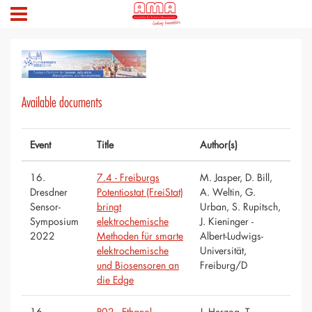
Available documents
Event
Title
Author(s)
16.
7.4 - Freiburgs
M. Jasper, D. Bill,
Dresdner
Potentiostat (FreiStat)
A. Weltin, G.
Sensor-
bringt
Urban, S. Rupitsch,
Symposium
elektrochemische
J. Kieninger -
2022
Methoden für smarte
Albert-Ludwigs-
elektrochemische
Universität,
und Biosensoren an
Freiburg/D
die Edge
16.
P02 - Ethanol-
J. Herzog, T.