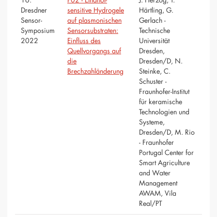
Dresdner
sensitive Hydrogele
Härtling, G.
Sensor-
auf plasmonischen
Gerlach -
Symposium
Sensorsubstraten:
Technische
2022
Einfluss des
Universität
Quellvorgangs auf
Dresden,
die
Dresden/D, N.
Brechzahländerung
Steinke, C.
Schuster -
Fraunhofer-Institut
für keramische
Technologien und
Systeme,
Dresden/D, M. Rio
- Fraunhofer
Portugal Center for
Smart Agriculture
and Water
Management
AWAM, Vila
Real/PT