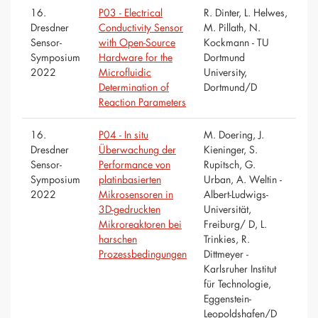
16.
P03 - Electrical
R. Dinter, L. Helwes,
Dresdner
Conductivity Sensor
M. Pillath, N.
Sensor-
with Open-Source
Kockmann - TU
Symposium
Hardware for the
Dortmund
2022
Microfluidic
University,
Determination of
Dortmund/D
Reaction Parameters
16.
P04 - In situ
M. Doering, J.
Dresdner
Überwachung der
Kieninger, S.
Sensor-
Performance von
Rupitsch, G.
Symposium
platinbasierten
Urban, A. Weltin -
2022
Mikrosensoren in
Albert-Ludwigs-
3D-gedruckten
Universität,
Mikroreaktoren bei
Freiburg/ D, L.
harschen
Trinkies, R.
Prozessbedingungen
Dittmeyer -
Karlsruher Institut
für Technologie,
Eggenstein-
Leopoldshafen/D