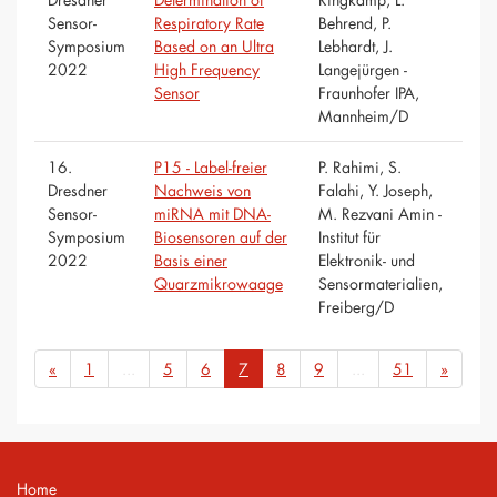
Sensor-
Respiratory Rate
Behrend, P.
Symposium
Based on an Ultra
Lebhardt, J.
2022
High Frequency
Langejürgen -
Sensor
Fraunhofer IPA,
Mannheim/D
16.
P15 - Label-freier
P. Rahimi, S.
Dresdner
Nachweis von
Falahi, Y. Joseph,
Sensor-
miRNA mit DNA-
M. Rezvani Amin -
Symposium
Biosensoren auf der
Institut für
2022
Basis einer
Elektronik- und
Quarzmikrowaage
Sensormaterialien,
Freiberg/D
«
1
...
5
6
7
8
9
...
51
»
Home