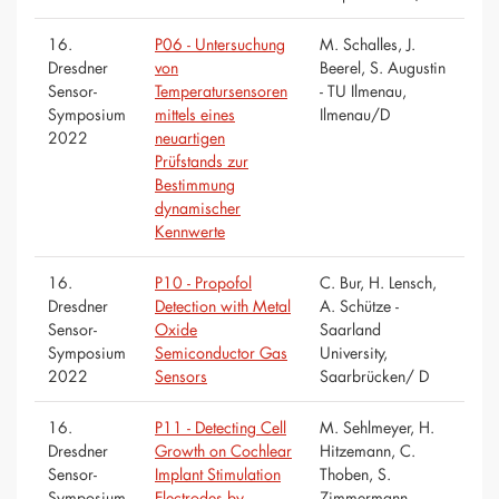
16.
P06 - Untersuchung
M. Schalles, J.
Dresdner
von
Beerel, S. Augustin
Sensor-
Temperatursensoren
- TU Ilmenau,
Symposium
mittels eines
Ilmenau/D
2022
neuartigen
Prüfstands zur
Bestimmung
dynamischer
Kennwerte
16.
P10 - Propofol
C. Bur, H. Lensch,
Dresdner
Detection with Metal
A. Schütze -
Sensor-
Oxide
Saarland
Symposium
Semiconductor Gas
University,
2022
Sensors
Saarbrücken/ D
16.
P11 - Detecting Cell
M. Sehlmeyer, H.
Dresdner
Growth on Cochlear
Hitzemann, C.
Sensor-
Implant Stimulation
Thoben, S.
Symposium
Electrodes by
Zimmermann -