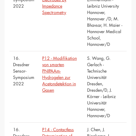
2022
Impedance
Leibniz University
Spectrometry
Hannover,
Hannover /D, M.
Bhavsar, H. Maier -
Hannover Medical
School,
Hannover/D
16.
P12 - Modifikation
S. Wang, G.
Dresdner
von smarten
Gerlach -
Sensor-
PNIPAAm-
Technische
Symposium
Hydrogelen zur
Universität
2022
Acetondetektion in
Dresden,
Gasen
Dresden/D, J.
Körner - Leibniz
Universität
Hannover,
Hannover/D
16.
P14 - Contactless
J. Chen, J.
Dresdner
Determination of
Ringkamp, L.