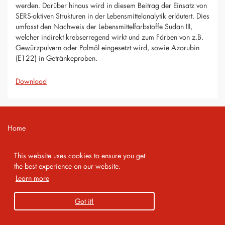
werden. Darüber hinaus wird in diesem Beitrag der Einsatz von
SERS-aktiven Strukturen in der Lebensmittelanalytik erläutert. Dies
umfasst den Nachweis der Lebensmittelfarbstoffe Sudan III,
welcher indirekt krebserregend wirkt und zum Färben von z.B.
Gewürzpulvern oder Palmöl eingesetzt wird, sowie Azorubin
(E122) in Getränkeproben.
Download
Home
Contact
This website uses cookies to ensure you get
Imprint
the best experience on our website.
Learn more
Privacy Policy
Got it!
Copyright 2026 AMA Service GmbH