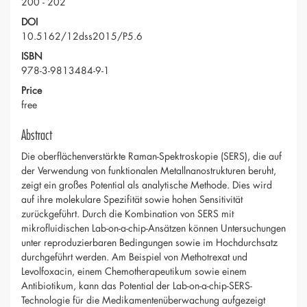
200 - 202
DOI
10.5162/12dss2015/P5.6
ISBN
978-3-9813484-9-1
Price
free
Abstract
Die oberflächenverstärkte Raman-Spektroskopie (SERS), die auf
der Verwendung von funktionalen Metallnanostrukturen beruht,
zeigt ein großes Potential als analytische Methode. Dies wird
auf ihre molekulare Spezifität sowie hohen Sensitivität
zurückgeführt. Durch die Kombination von SERS mit
mikrofluidischen Lab-on-a-chip-Ansätzen können Untersuchungen
unter reproduzierbaren Bedingungen sowie im Hochdurchsatz
durchgeführt werden. Am Beispiel von Methotrexat und
Levolfoxacin, einem Chemotherapeutikum sowie einem
Antibiotikum, kann das Potential der Lab-on-a-chip-SERS-
Technologie für die Medikamentenüberwachung aufgezeigt