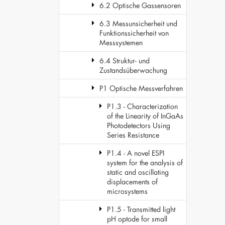
6.2 Optische Gassensoren
6.3 Messunsicherheit und
Funktionssicherheit von
Messsystemen
6.4 Struktur- und
Zustandsüberwachung
P1 Optische Messverfahren
P1.3 - Characterization
of the Linearity of InGaAs
Photodetectors Using
Series Resistance
P1.4 - A novel ESPI
system for the analysis of
static and oscillating
displacements of
microsystems
P1.5 - Transmitted light
pH optode for small