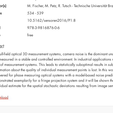
or(s)
M. Fischer, M. Petz, R. Tutsch - Technische Universität
s
534 - 539
10.5162/sensoren2016/P1.8
N
978-3-9816876-0-6
e
free
act
full-field optical 3D measurement systems, camera noise is the dominant unc
measured in a stable and controlled environment. In industrial application
 of measurement systems. This leads to statistically suboptimal results in su
mation about the quality of individual measurement points is lost. In this wo
vered for phase measuring optical systems with a model-based noise predict
nstrated exemplarily for a fringe projection system and it will be shown th
vidual estimate for the spatial stochastic deviations resulting from image s
nload