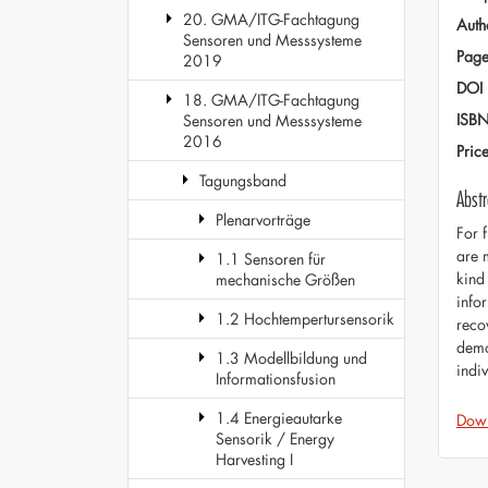
20. GMA/ITG-Fachtagung
Auth
Sensoren und Messsysteme
Page
2019
DOI
18. GMA/ITG-Fachtagung
ISB
Sensoren und Messsysteme
2016
Pric
Tagungsband
Abstr
Plenarvorträge
For 
are 
1.1 Sensoren für
kind
mechanische Größen
infor
1.2 Hochtempertursensorik
reco
demo
1.3 Modellbildung und
indi
Informationsfusion
1.4 Energieautarke
Dow
Sensorik / Energy
Harvesting I