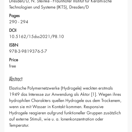
Dresden/D, N. Steinke - Fraunhofer Institut für Keramische
Technologien und Systeme (IKTS), Dresden/D
Pages
290 - 294
DOI
10.5162/15dss2021/P8.10
ISBN
978-3-9819376-5-7
Price
free
Abstract
Elastische Polymernetzwerke (Hydrogele) weckten erstmals
1949 das Interesse zur Anwendung als Aktor [1]. Wegen ihres
hydrophilen Charakters quellen Hydrogele aus dem Trockenem,
wenn sie mit Wasser in Kontakt kommen. Responsive
Hydrogele reagieren aufgrund funktioneller Gruppen zusätzlich
auf externe Stimuli, wie u. a. Ionenkonzentration oder
Temperatur.