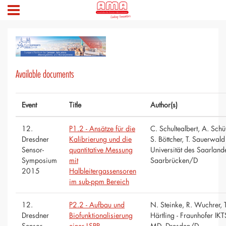
Available documents
Event
Title
Author(s)
12.
P1.2 - Ansätze für die
C. Schultealbert, A. Schü
Dresdner
Kalibrierung und die
S. Böttcher, T. Sauerwald 
Sensor-
quantitative Messung
Universität des Saarland
Symposium
mit
Saarbrücken/D
2015
Halbleitergassensoren
im sub-ppm Bereich
12.
P2.2 - Aufbau und
N. Steinke, R. Wuchrer, T
Dresdner
Biofunktionalisierung
Härtling - Fraunhofer IKT
Sensor-
einer LSPR-
MD, Dresden/D