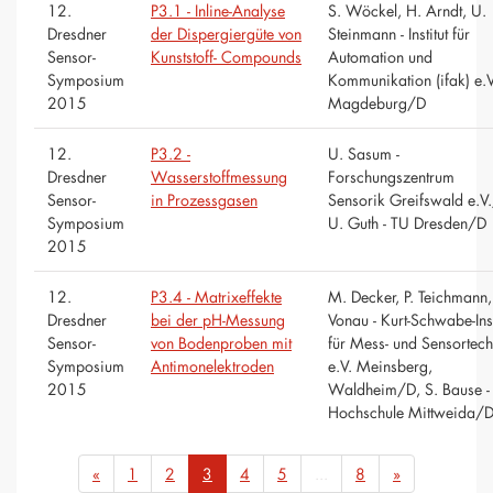
12.
P3.1 - Inline-Analyse
S. Wöckel, H. Arndt, U.
Dresdner
der Dispergiergüte von
Steinmann - Institut für
Sensor-
Kunststoff- Compounds
Automation und
Symposium
Kommunikation (ifak) e.V
2015
Magdeburg/D
12.
P3.2 -
U. Sasum -
Dresdner
Wasserstoffmessung
Forschungszentrum
Sensor-
in Prozessgasen
Sensorik Greifswald e.V
Symposium
U. Guth - TU Dresden/D
2015
12.
P3.4 - Matrixeffekte
M. Decker, P. Teichmann
Dresdner
bei der pH-Messung
Vonau - Kurt-Schwabe-Inst
Sensor-
von Bodenproben mit
für Mess- und Sensortech
Symposium
Antimonelektroden
e.V. Meinsberg,
2015
Waldheim/D, S. Bause -
Hochschule Mittweida/
«
1
2
3
4
5
...
8
»