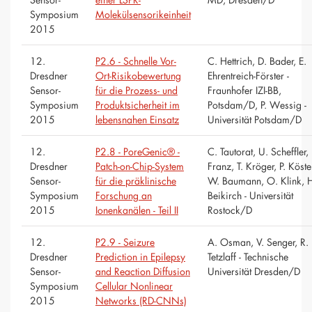
Symposium
Molekülsensorikeinheit
2015
12.
P2.6 - Schnelle Vor-
C. Hettrich, D. Bader, E.
Dresdner
Ort-Risikobewertung
Ehrentreich-Förster -
Sensor-
für die Prozess- und
Fraunhofer IZI-BB,
Symposium
Produktsicherheit im
Potsdam/D, P. Wessig -
2015
lebensnahen Einsatz
Universität Potsdam/D
12.
P2.8 - PoreGenic® -
C. Tautorat, U. Scheffler,
Dresdner
Patch-on-Chip-System
Franz, T. Kröger, P. Köste
Sensor-
für die präklinische
W. Baumann, O. Klink, 
Symposium
Forschung an
Beikirch - Universität
2015
Ionenkanälen - Teil II
Rostock/D
12.
P2.9 - Seizure
A. Osman, V. Senger, R. 
Dresdner
Prediction in Epilepsy
Tetzlaff - Technische
Sensor-
and Reaction Diffusion
Universität Dresden/D
Symposium
Cellular Nonlinear
2015
Networks (RD-CNNs)