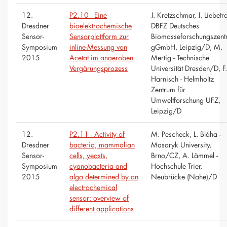
12.
P2.10 - Eine
J. Kretzschmar, J. Liebetra
Dresdner
bioelektrochemische
DBFZ Deutsches
Sensor-
Sensorplattform zur
Biomasseforschungszent
Symposium
inline-Messung von
gGmbH, Leipzig/D, M.
2015
Acetat im anaeroben
Mertig - Technische
Vergärungsprozess
Universität Dresden/D, F.
Harnisch - Helmholtz
Zentrum für
Umweltforschung UFZ,
Leipzig/D
12.
P2.11 - Activity of
M. Pescheck, L. Bláha -
Dresdner
bacteria, mammalian
Masaryk University,
Sensor-
cells, yeasts,
Brno/CZ, A. Lämmel -
Symposium
cyanobacteria and
Hochschule Trier,
2015
alga determined by an
Neubrücke (Nahe)/D
electrochemical
sensor: overview of
different applications