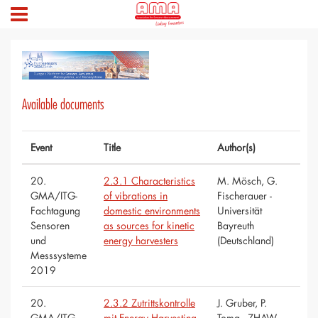
Available documents
Event
Title
Author(s)
20.
2.3.1 Characteristics
M. Mösch, G.
GMA/ITG-
of vibrations in
Fischerauer -
Fachtagung
domestic environments
Universität
Sensoren
as sources for kinetic
Bayreuth
und
energy harvesters
(Deutschland)
Messsysteme
2019
20.
2.3.2 Zutrittskontrolle
J. Gruber, P.
GMA/ITG-
mit Energy Harvesting
Toma - ZHAW,