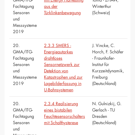
Fachtagung
aus der
Winterthur
Sensoren
Türklinkenbewegung
(Schweiz)
und
Messsysteme
2019
20.
2.3.3 SMERS -
J. Vincke, C.
GMA/ITG-
Energieautarkes
Horch, F. Schäfer
Fachtagung
drahtloses
- Fraunhofer-
Sensoren
Sensornetzwerk zur
Institut für
und
Detektion von
Kurzzeitdynamik,
Messsysteme
Katastrophen und zur
Freiburg
2019
Lagebilderfassung in
(Deutschland)
U-Bahnsystemen
20.
2.3.4 Realisierung
N. Gulnizkij, G.
GMA/ITG-
eines bistabilen
Gerlach - TU
Fachtagung
Feuchtesensorschalters
Dresden
Sensoren
mit Schalthysterese
(Deutschland)
und