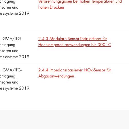
chtagung
Verbrennungsgasen bei hohen Temperaturen und
nsoren und
hohen Drücken
sssysteme 2019
. GMA/ITG-
2.4.3 Modulare Sensor-Testplattform für
chtagung
Hochtemperaturanwendungen bis 300 °C
nsoren und
sssysteme 2019
. GMA/ITG-
2.4.4 Impedanz-basierter NOx-Sensor für
chtagung
Abgasanwendungen
nsoren und
sssysteme 2019