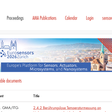
Proceedings
AMA Publications
Calendar
Login
senso
lable documents
ent
Title
. GMA/ITG-
2.4.2 Berührungslose Temperaturmessung an