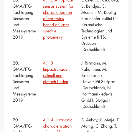
GMA/ITG-
sensor system for
B. Bendjus, S.
Fachtagung
characterization
Muench, M. Roellig -
Sensoren
of ceramics
Fraunhofer-Institut für
und
based on laser
Keramische
Messsysteme
speckle
Technologien und
2019
photometry
Systeme IKTS,
Dresden
(Deutschland)
20.
4.1.3
J. Rittmann, M.
GMA/ITG-
Impactschäden
Rahammer, M.
Fachtagung
schnell und
Kreutzbruck -
Sensoren
einfach finden
Universität Stuttgart
und
(Deutschland), N.
Messsysteme
Holtmann - edevis
2019
GmbH, Stuttgart
(Deutschland)
20.
4.1.4 Ultrasonic
B. Ankay, K. Metje, T.
GMA/ITG-
characterisation
Mönig, C. Zhang, T.