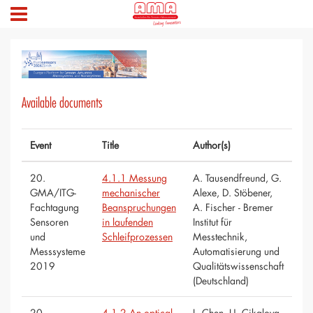
Available documents
Event
Title
Author(s)
20.
4.1.1 Messung
A. Tausendfreund, G.
GMA/ITG-
mechanischer
Alexe, D. Stöbener,
Fachtagung
Beanspruchungen
A. Fischer - Bremer
Sensoren
in laufenden
Institut für
und
Schleifprozessen
Messtechnik,
Messsysteme
Automatisierung und
2019
Qualitätswissenschaft
(Deutschland)
20.
4.1.2 An optical
L. Chen, U. Cikalova,