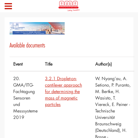
Available documents
Event
Title
Author(s)
20.
3.2.1 Droplet-on-
W. Nyang’au, A.
GMA/ITG-
cantilever approach
Setiono, P. Puranto,
Fachtagung
for determining the
M. Bertke, H.
Sensoren
mass of magnetic
Wasisto, T.
und
particles
Viereck, E. Peiner -
Messsysteme
Technische
2019
Universität
Braunschweig
(Deutschland), H.
Bosse -