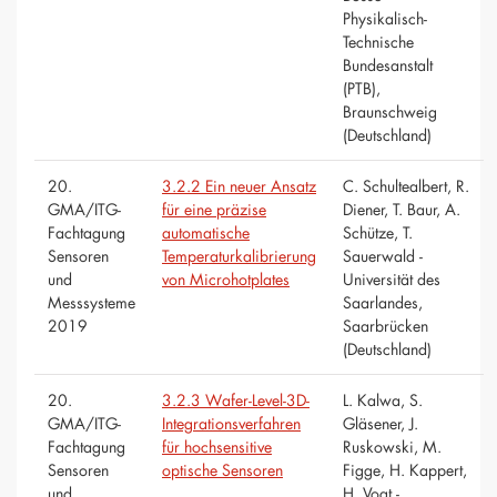
Physikalisch-
Technische
Bundesanstalt
(PTB),
Braunschweig
(Deutschland)
20.
3.2.2 Ein neuer Ansatz
C. Schultealbert, R.
GMA/ITG-
für eine präzise
Diener, T. Baur, A.
Fachtagung
automatische
Schütze, T.
Sensoren
Temperaturkalibrierung
Sauerwald -
und
von Microhotplates
Universität des
Messsysteme
Saarlandes,
2019
Saarbrücken
(Deutschland)
20.
3.2.3 Wafer-Level-3D-
L. Kalwa, S.
GMA/ITG-
Integrationsverfahren
Gläsener, J.
Fachtagung
für hochsensitive
Ruskowski, M.
Sensoren
optische Sensoren
Figge, H. Kappert,
und
H. Vogt -