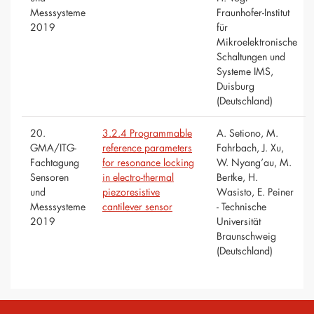
Messsysteme
Fraunhofer-Institut
2019
für
Mikroelektronische
Schaltungen und
Systeme IMS,
Duisburg
(Deutschland)
20.
3.2.4 Programmable
A. Setiono, M.
GMA/ITG-
reference parameters
Fahrbach, J. Xu,
Fachtagung
for resonance locking
W. Nyang’au, M.
Sensoren
in electro-thermal
Bertke, H.
und
piezoresistive
Wasisto, E. Peiner
Messsysteme
cantilever sensor
- Technische
2019
Universität
Braunschweig
(Deutschland)