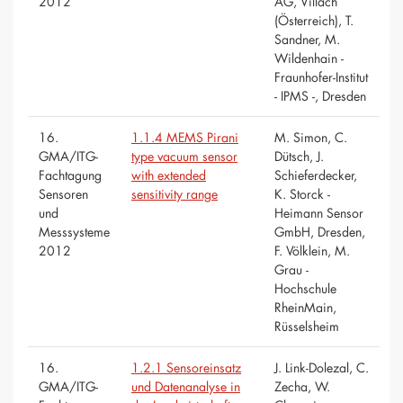
2012
AG, Villach
(Österreich), T.
Sandner, M.
Wildenhain -
Fraunhofer-Institut
- IPMS -, Dresden
16.
1.1.4 MEMS Pirani
M. Simon, C.
GMA/ITG-
type vacuum sensor
Dütsch, J.
Fachtagung
with extended
Schieferdecker,
Sensoren
sensitivity range
K. Storck -
und
Heimann Sensor
Messsysteme
GmbH, Dresden,
2012
F. Völklein, M.
Grau -
Hochschule
RheinMain,
Rüsselsheim
16.
1.2.1 Sensoreinsatz
J. Link-Dolezal, C.
GMA/ITG-
und Datenanalyse in
Zecha, W.