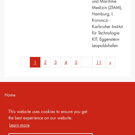
und Maritime
Medizin (ZfAM),
Hamburg, I.
Koronczi -
Karlsruher Institut
für Technologie
KIT, Eggenstein-
Leopoldshafen
«
1
2
3
4
5
...
11
»
Home
Contact
This website uses cookies to ensure you get
Imprint
the best experience on our website.
Learn more
Privacy Policy