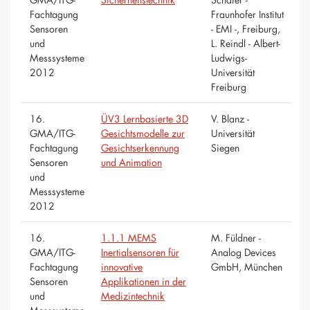
Fachtagung
Fraunhofer Institut
Sensoren
- EMI -, Freiburg,
und
L. Reindl - Albert-
Messsysteme
Ludwigs-
2012
Universität
Freiburg
16.
ÜV3 Lernbasierte 3D
V. Blanz -
GMA/ITG-
Gesichtsmodelle zur
Universität
Fachtagung
Gesichtserkennung
Siegen
Sensoren
und Animation
und
Messsysteme
2012
16.
1.1.1 MEMS
M. Füldner -
GMA/ITG-
Inertialsensoren für
Analog Devices
Fachtagung
innovative
GmbH, München
Sensoren
Applikationen in der
und
Medizintechnik