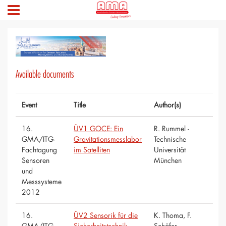
Available documents
Event
Title
Author(s)
16.
ÜV1 GOCE: Ein
R. Rummel -
GMA/ITG-
Gravitationsmesslabor
Technische
Fachtagung
im Satelliten
Universität
Sensoren
München
und
Messsysteme
2012
16.
ÜV2 Sensorik für die
K. Thoma, F.
GMA/ITG-
Sicherheitstechnik
Schäfer -