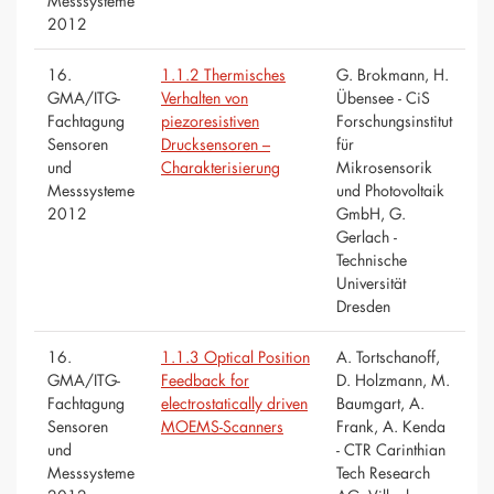
Messsysteme
2012
16.
1.1.2 Thermisches
G. Brokmann, H.
GMA/ITG-
Verhalten von
Übensee - CiS
Fachtagung
piezoresistiven
Forschungsinstitut
Sensoren
Drucksensoren –
für
und
Charakterisierung
Mikrosensorik
Messsysteme
und Photovoltaik
2012
GmbH, G.
Gerlach -
Technische
Universität
Dresden
16.
1.1.3 Optical Position
A. Tortschanoff,
GMA/ITG-
Feedback for
D. Holzmann, M.
Fachtagung
electrostatically driven
Baumgart, A.
Sensoren
MOEMS-Scanners
Frank, A. Kenda
und
- CTR Carinthian
Messsysteme
Tech Research