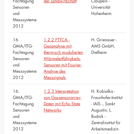
Fachtagung
der Landwirtschaft
Claupein -
Sensoren
Universität
und
Hohenheim
Messsysteme
2012
16.
1.2.2 FTTCA -
H. Grienauer -
GMA/ITG-
Gasanalyse mit
AMS GmbH,
Fachtagung
thermisch modulierten
Dielheim
Sensoren
Wärmeleitfähigkeits-
und
Sensoren mit Fourier-
Messsysteme
Analyse des
2012
Messsignals
16.
1.2.3 Interpretation
H. Kobialka -
GMA/ITG-
von Gassensorarray-
Fraunhofer-Institut
Fachtagung
Daten mit Echo State
- IAIS -, Sankt
Sensoren
Networks
Augustin, L.
und
Budnik -
Messsysteme
Zentralinstitut für
2012
Arbeitsmedizin