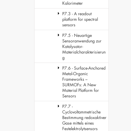
Kalorimeter
P7.3 - A readout
platform for spectral
sensors
P7.5 - Neuartige
Sensoranwendung zur
Katalysator-
Materialcharakterisierun
g
P7.6 - Surface-Anchored
Metal-Organic
Frameworks –
SURMOFs: A New
Material Platform for
Sensors
P7.7 -
Cyclovoltammetrische
Bestimmung redoxaktiver
Gase mittels eines
Festelektrolytsensors