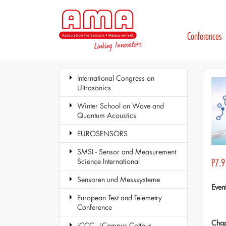
Conferences
International Congress on
Ultrasonics
Winter School on Wave and
Quantum Acoustics
EUROSENSORS
SMSI - Sensor and Measurement
Science International
P7.9 
Sensoren und Messsysteme
Even
European Test and Telemetry
Conference
Chap
iCCC - iCampus Cottbus