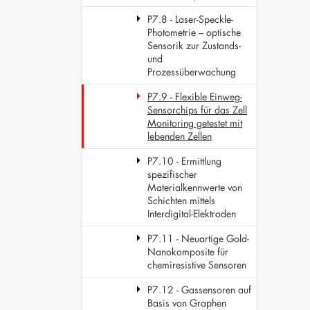
P7.8 - Laser-Speckle-
Photometrie – optische
Sensorik zur Zustands-
und
Prozessüberwachung
P7.9 - Flexible Einweg-
Sensorchips für das Zell
Monitoring getestet mit
lebenden Zellen
P7.10 - Ermittlung
spezifischer
Materialkennwerte von
Schichten mittels
Interdigital-Elektroden
P7.11 - Neuartige Gold-
Nanokomposite für
chemiresistive Sensoren
P7.12 - Gassensoren auf
Basis von Graphen