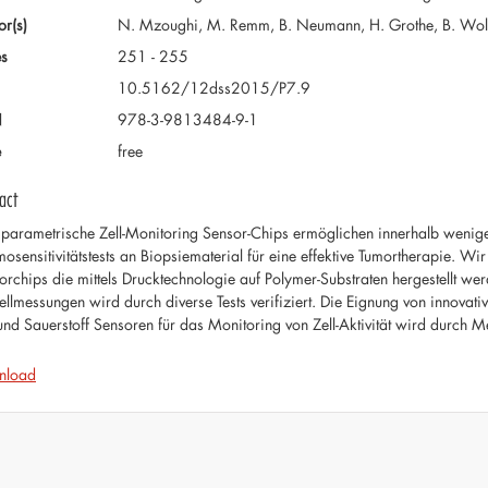
or(s)
N. Mzoughi, M. Remm, B. Neumann, H. Grothe, B. Wolf 
s
251 - 255
10.5162/12dss2015/P7.9
N
978-3-9813484-9-1
e
free
act
iparametrische Zell-Monitoring Sensor-Chips ermöglichen innerhalb weniger 
osensitivitätstests an Biopsiematerial für eine effektive Tumortherapie. W
orchips die mittels Drucktechnologie auf Polymer-Substraten hergestellt we
Zellmessungen wird durch diverse Tests verifiziert. Die Eignung von innova
und Sauerstoff Sensoren für das Monitoring von Zell-Aktivität wird durch M
nload