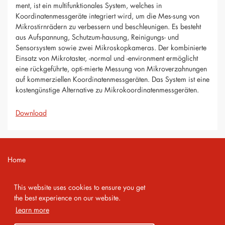
ment, ist ein multifunktionales System, welches in
Koordinatenmessgeräte integriert wird, um die Mes-sung von
Mikrostirnrädern zu verbessern und beschleunigen. Es besteht
aus Aufspannung, Schutzum-hausung, Reinigungs- und
Sensorsystem sowie zwei Mikroskopkameras. Der kombinierte
Einsatz von Mikrotaster, -normal und -environment ermöglicht
eine rückgeführte, opti-mierte Messung von Mikroverzahnungen
auf kommerziellen Koordinatenmessgeräten. Das System ist eine
kostengünstige Alternative zu Mikrokoordinatenmessgeräten.
Download
Home
Contact
This website uses cookies to ensure you get
Imprint
the best experience on our website.
Learn more
Privacy Policy