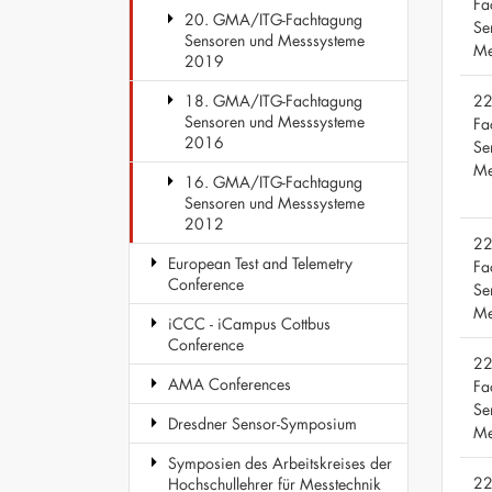
Fa
20. GMA/ITG-Fachtagung
Se
Sensoren und Messsysteme
Me
2019
22
18. GMA/ITG-Fachtagung
Sensoren und Messsysteme
Fa
2016
Se
Me
16. GMA/ITG-Fachtagung
Sensoren und Messsysteme
2012
22
European Test and Telemetry
Fa
Conference
Se
Me
iCCC - iCampus Cottbus
Conference
22
AMA Conferences
Fa
Se
Dresdner Sensor-Symposium
Me
Symposien des Arbeitskreises der
22
Hochschullehrer für Messtechnik