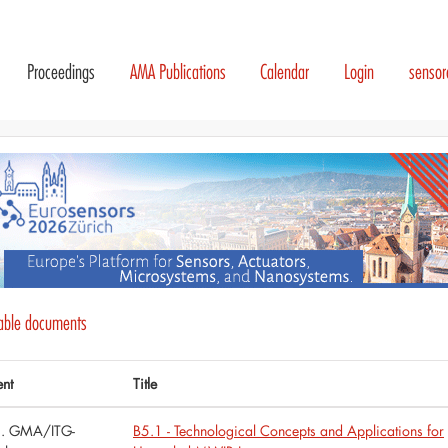
Proceedings
AMA Publications
Calendar
Login
senso
lable documents
ent
Title
. GMA/ITG-
B5.1 - Technological Concepts and Applications for