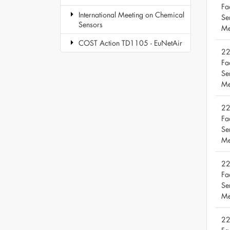
Fa
International Meeting on Chemical
Se
Sensors
Me
COST Action TD1105 - EuNetAir
22
Fa
Se
Me
22
Fa
Se
Me
22
Fa
Se
Me
22