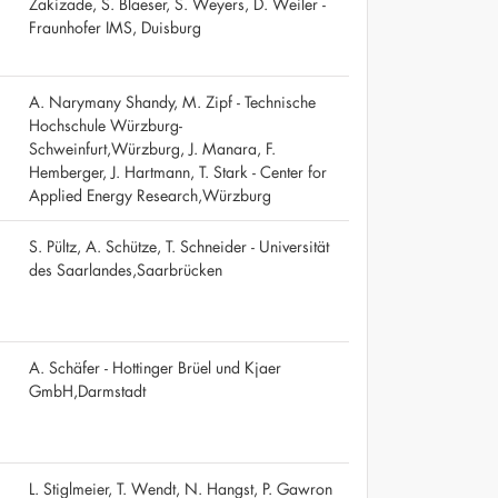
Zakizade, S. Blaeser, S. Weyers, D. Weiler -
Fraunhofer IMS, Duisburg
A. Narymany Shandy, M. Zipf - Technische
Hochschule Würzburg-
Schweinfurt,Würzburg, J. Manara, F.
Hemberger, J. Hartmann, T. Stark - Center for
Applied Energy Research,Würzburg
S. Pültz, A. Schütze, T. Schneider - Universität
des Saarlandes,Saarbrücken
A. Schäfer - Hottinger Brüel und Kjaer
GmbH,Darmstadt
L. Stiglmeier, T. Wendt, N. Hangst, P. Gawron