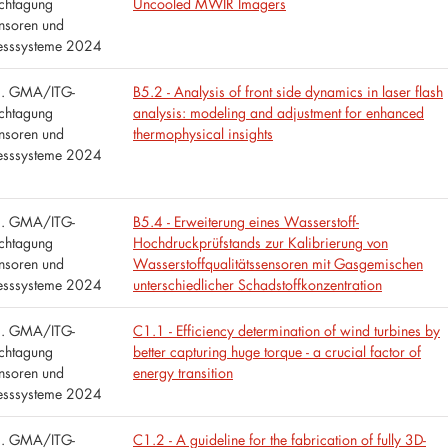
chtagung
Uncooled MWIR Imagers
nsoren und
sssysteme 2024
. GMA/ITG-
B5.2 - Analysis of front side dynamics in laser flash
chtagung
analysis: modeling and adjustment for enhanced
nsoren und
thermophysical insights
sssysteme 2024
. GMA/ITG-
B5.4 - Erweiterung eines Wasserstoff-
chtagung
Hochdruckprüfstands zur Kalibrierung von
nsoren und
Wasserstoffqualitätssensoren mit Gasgemischen
sssysteme 2024
unterschiedlicher Schadstoffkonzentration
. GMA/ITG-
C1.1 - Efficiency determination of wind turbines by
chtagung
better capturing huge torque - a crucial factor of
nsoren und
energy transition
sssysteme 2024
. GMA/ITG-
C1.2 - A guideline for the fabrication of fully 3D-