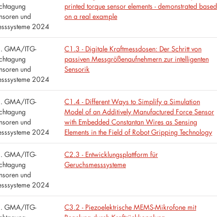
chtagung
printed torque sensor elements - demonstrated based
nsoren und
on a real example
sssysteme 2024
. GMA/ITG-
C1.3 - Digitale Kraftmessdosen: Der Schritt von
chtagung
passiven Messgrößenaufnehmern zur intelligenten
nsoren und
Sensorik
sssysteme 2024
. GMA/ITG-
C1.4 - Different Ways to Simplify a Simulation
chtagung
Model of an Additively Manufactured Force Sensor
nsoren und
with Embedded Constantan Wires as Sensing
sssysteme 2024
Elements in the Field of Robot Gripping Technology
. GMA/ITG-
C2.3 - Entwicklungsplattform für
chtagung
Geruchsmesssysteme
nsoren und
sssysteme 2024
. GMA/ITG-
C3.2 - Piezoelektrische MEMS-Mikrofone mit