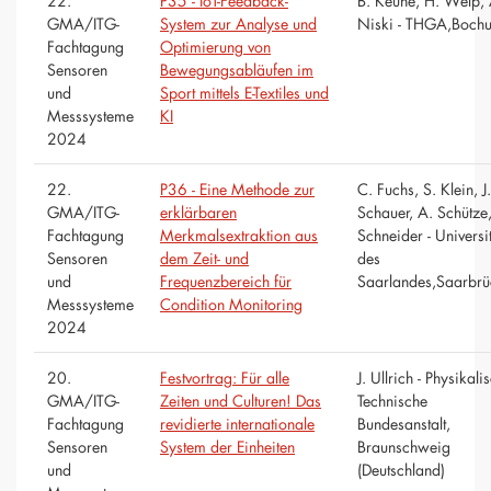
22.
P35 - IoT-Feedback-
B. Keune, H. Welp, 
GMA/ITG-
System zur Analyse und
Niski - THGA,Boch
Fachtagung
Optimierung von
Sensoren
Bewegungsabläufen im
und
Sport mittels E-Textiles und
Messsysteme
KI
2024
22.
P36 - Eine Methode zur
C. Fuchs, S. Klein, J.
GMA/ITG-
erklärbaren
Schauer, A. Schütze,
Fachtagung
Merkmalsextraktion aus
Schneider - Universi
Sensoren
dem Zeit- und
des
und
Frequenzbereich für
Saarlandes,Saarbrü
Messsysteme
Condition Monitoring
2024
20.
Festvortrag: Für alle
J. Ullrich - Physikali
GMA/ITG-
Zeiten und Culturen! Das
Technische
Fachtagung
revidierte internationale
Bundesanstalt,
Sensoren
System der Einheiten
Braunschweig
und
(Deutschland)