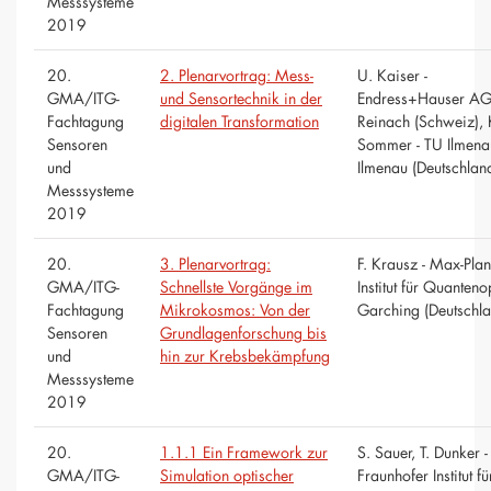
Messsysteme
2019
20.
2. Plenarvortrag: Mess-
U. Kaiser -
GMA/ITG-
und Sensortechnik in der
Endress+Hauser AG
Fachtagung
digitalen Transformation
Reinach (Schweiz), 
Sensoren
Sommer - TU Ilmena
und
Ilmenau (Deutschlan
Messsysteme
2019
20.
3. Plenarvortrag:
F. Krausz - Max-Plan
GMA/ITG-
Schnellste Vorgänge im
Institut für Quanteno
Fachtagung
Mikrokosmos: Von der
Garching (Deutschla
Sensoren
Grundlagenforschung bis
und
hin zur Krebsbekämpfung
Messsysteme
2019
20.
1.1.1 Ein Framework zur
S. Sauer, T. Dunker -
GMA/ITG-
Simulation optischer
Fraunhofer Institut fü