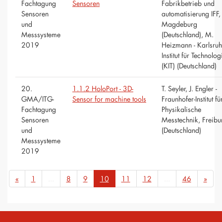
Fachtagung
Sensoren
Fabrikbetrieb und
Sensoren
automatisierung IFF,
und
Magdeburg
Messsysteme
(Deutschland), M.
2019
Heizmann - Karlsruh
Institut für Technolog
(KIT) (Deutschland)
20.
1.1.2 HoloPort - 3D-
T. Seyler, J. Engler -
GMA/ITG-
Sensor for machine tools
Fraunhofer-Institut fü
Fachtagung
Physikalische
Sensoren
Messtechnik, Freibu
und
(Deutschland)
Messsysteme
2019
«
1
...
8
9
10
11
12
...
46
»