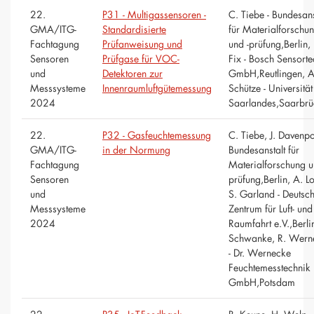
22.
P31 - Multigassensoren -
C. Tiebe - Bundesans
GMA/ITG-
Standardisierte
für Materialforschu
Fachtagung
Prüfanweisung und
und -prüfung,Berlin, 
Sensoren
Prüfgase für VOC-
Fix - Bosch Sensorte
und
Detektoren zur
GmbH,Reutlingen, A
Messsysteme
Innenraumluftgütemessung
Schütze - Universität
2024
Saarlandes,Saarbrü
22.
P32 - Gasfeuchtemessung
C. Tiebe, J. Davenpor
GMA/ITG-
in der Normung
Bundesanstalt für
Fachtagung
Materialforschung u
Sensoren
prüfung,Berlin, A. L
und
S. Garland - Deutsc
Messsysteme
Zentrum für Luft- und
2024
Raumfahrt e.V.,Berlin
Schwanke, R. Wern
- Dr. Wernecke
Feuchtemesstechnik
GmbH,Potsdam