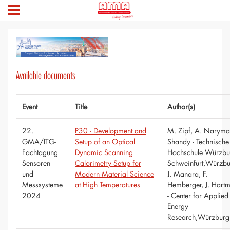
Available documents
Event
Title
Author(s)
22.
P30 - Development and
M. Zipf, A. Narym
GMA/ITG-
Setup of an Optical
Shandy - Technische
Fachtagung
Dynamic Scanning
Hochschule Würzbu
Sensoren
Calorimetry Setup for
Schweinfurt,Würzbu
und
Modern Material Science
J. Manara, F.
Messsysteme
at High Temperatures
Hemberger, J. Hart
2024
- Center for Applied
Energy
Research,Würzburg