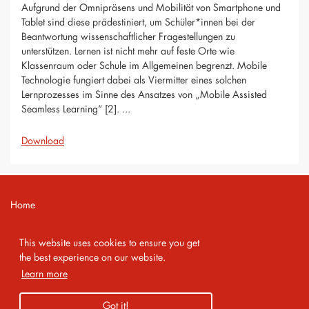
Aufgrund der Omnipräsens und Mobilität von Smartphone und
Tablet sind diese prädestiniert, um Schüler*innen bei der
Beantwortung wissenschaftlicher Fragestellungen zu
unterstützen. Lernen ist nicht mehr auf feste Orte wie
Klassenraum oder Schule im Allgemeinen begrenzt. Mobile
Technologie fungiert dabei als Viermitter eines solchen
Lernprozesses im Sinne des Ansatzes von „Mobile Assisted
Seamless Learning“ [2]. ...
Download
Home
Contact
This website uses cookies to ensure you get
Imprint
the best experience on our website.
Learn more
Privacy Policy
Got it!