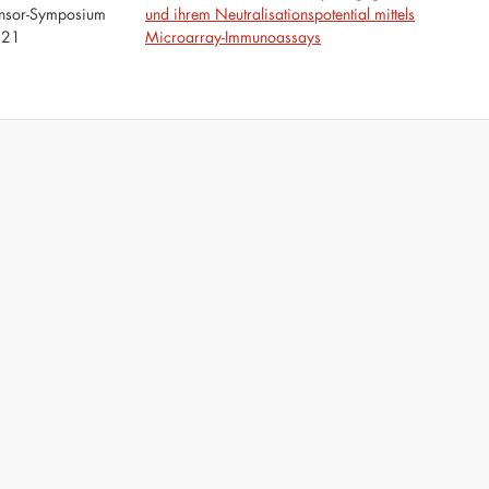
nsor-Symposium
und ihrem Neutralisationspotential mittels
021
Microarray-Immunoassays