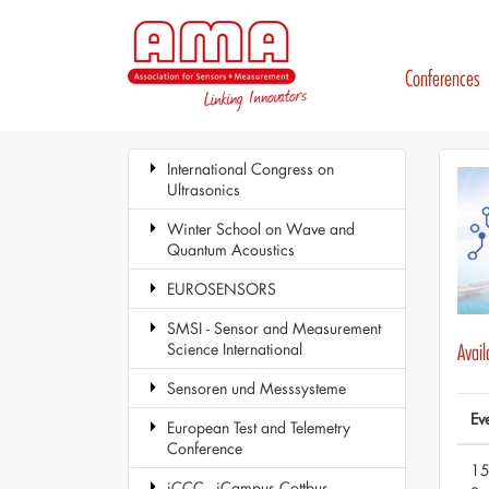
Conferences
International Congress on
Ultrasonics
Winter School on Wave and
Quantum Acoustics
EUROSENSORS
SMSI - Sensor and Measurement
Science International
Avai
Sensoren und Messsysteme
Ev
European Test and Telemetry
Conference
15
iCCC - iCampus Cottbus