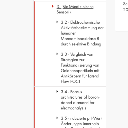
Se
3. (Bio-)Medizinische
2
Sensorik
3.2 - Elektrochemische
Aktivitätsbestimmung der
humanen
Monoaminooxidase B
durch selektive Bindung
3.3 - Vergleich von
Strategien zur
Funktionalisierung von
Goldnanopartikeln mit
Antikörpern für Lateral
Flow POCT
3.4 - Porous
architectures of boron-
doped diamond for
electroanalysis
3.5 - nduzierte pH-Wert-
Änderungen innerhalb