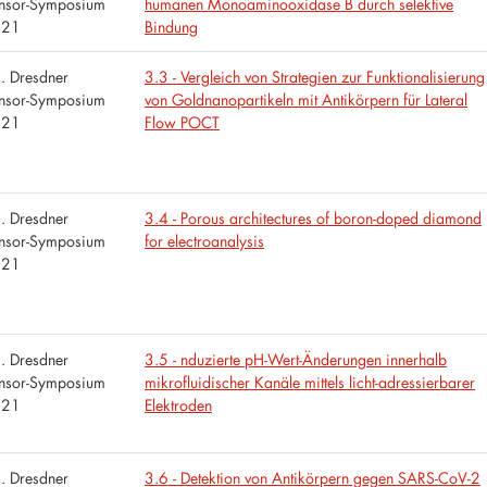
nsor-Symposium
humanen Monoaminooxidase B durch selektive
021
Bindung
. Dresdner
3.3 - Vergleich von Strategien zur Funktionalisierung
nsor-Symposium
von Goldnanopartikeln mit Antikörpern für Lateral
021
Flow POCT
. Dresdner
3.4 - Porous architectures of boron-doped diamond
nsor-Symposium
for electroanalysis
021
. Dresdner
3.5 - nduzierte pH-Wert-Änderungen innerhalb
nsor-Symposium
mikrofluidischer Kanäle mittels licht-adressierbarer
021
Elektroden
. Dresdner
3.6 - Detektion von Antikörpern gegen SARS-CoV-2