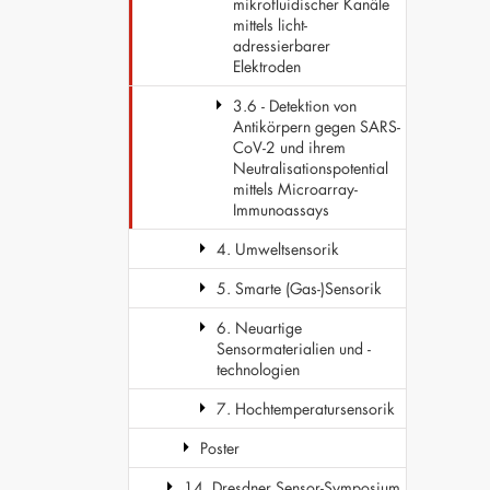
mikrofluidischer Kanäle
mittels licht-
adressierbarer
Elektroden
3.6 - Detektion von
Antikörpern gegen SARS-
CoV-2 und ihrem
Neutralisationspotential
mittels Microarray-
Immunoassays
4. Umweltsensorik
5. Smarte (Gas-)Sensorik
6. Neuartige
Sensormaterialien und -
technologien
7. Hochtemperatursensorik
Poster
14. Dresdner Sensor-Symposium