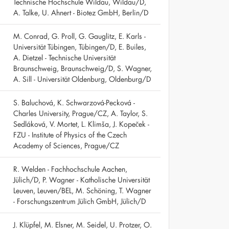
Technische Hochschule Wildau, Wildau/D,
A. Talke, U. Ahnert - Biotez GmbH, Berlin/D
M. Conrad, G. Proll, G. Gauglitz, E. Karls -
Universität Tübingen, Tübingen/D, E. Builes,
A. Dietzel - Technische Universität
Braunschweig, Braunschweig/D, S. Wagner,
A. Sill - Universität Oldenburg, Oldenburg/D
S. Baluchová, K. Schwarzová-Pecková -
Charles University, Prague/CZ, A. Taylor, S.
Sedláková, V. Mortet, L. Klimša, J. Kopeček -
FZU - Institute of Physics of the Czech
Academy of Sciences, Prague/CZ
R. Welden - Fachhochschule Aachen,
Jülich/D, P. Wagner - Katholische Universität
Leuven, Leuven/BEL, M. Schöning, T. Wagner
- Forschungszentrum Jülich GmbH, Jülich/D
J. Klüpfel, M. Elsner, M. Seidel, U. Protzer, O.