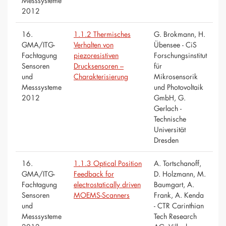
Messsysteme
2012
16.
1.1.2 Thermisches
G. Brokmann, H.
GMA/ITG-
Verhalten von
Übensee - CiS
Fachtagung
piezoresistiven
Forschungsinstitut
Sensoren
Drucksensoren –
für
und
Charakterisierung
Mikrosensorik
Messsysteme
und Photovoltaik
2012
GmbH, G.
Gerlach -
Technische
Universität
Dresden
16.
1.1.3 Optical Position
A. Tortschanoff,
GMA/ITG-
Feedback for
D. Holzmann, M.
Fachtagung
electrostatically driven
Baumgart, A.
Sensoren
MOEMS-Scanners
Frank, A. Kenda
und
- CTR Carinthian
Messsysteme
Tech Research