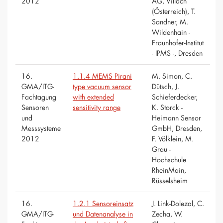
2012
AG, Villach
(Österreich), T.
Sandner, M.
Wildenhain -
Fraunhofer-Institut
- IPMS -, Dresden
16.
1.1.4 MEMS Pirani
M. Simon, C.
GMA/ITG-
type vacuum sensor
Dütsch, J.
Fachtagung
with extended
Schieferdecker,
Sensoren
sensitivity range
K. Storck -
und
Heimann Sensor
Messsysteme
GmbH, Dresden,
2012
F. Völklein, M.
Grau -
Hochschule
RheinMain,
Rüsselsheim
16.
1.2.1 Sensoreinsatz
J. Link-Dolezal, C.
GMA/ITG-
und Datenanalyse in
Zecha, W.