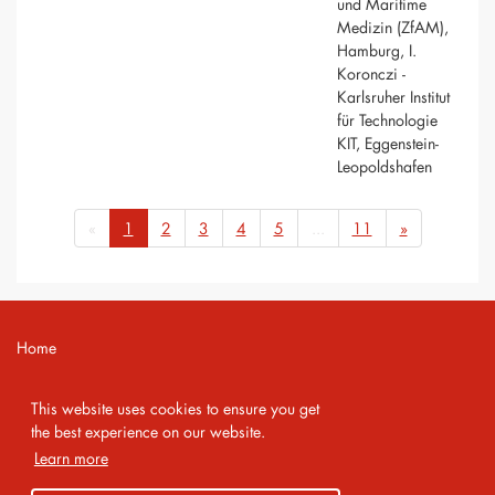
und Maritime
Medizin (ZfAM),
Hamburg, I.
Koronczi -
Karlsruher Institut
für Technologie
KIT, Eggenstein-
Leopoldshafen
«
1
2
3
4
5
...
11
»
Home
Contact
This website uses cookies to ensure you get
Imprint
the best experience on our website.
Learn more
Privacy Policy