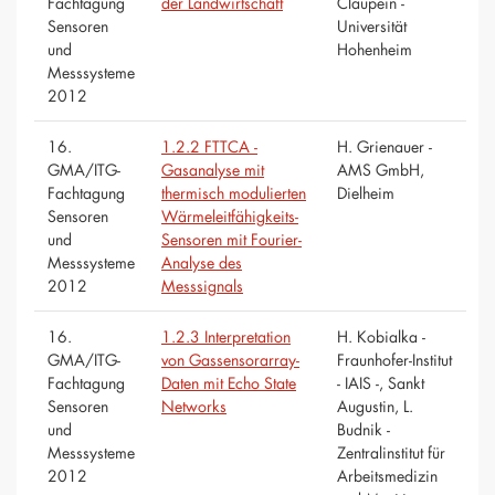
Fachtagung
der Landwirtschaft
Claupein -
Sensoren
Universität
und
Hohenheim
Messsysteme
2012
16.
1.2.2 FTTCA -
H. Grienauer -
GMA/ITG-
Gasanalyse mit
AMS GmbH,
Fachtagung
thermisch modulierten
Dielheim
Sensoren
Wärmeleitfähigkeits-
und
Sensoren mit Fourier-
Messsysteme
Analyse des
2012
Messsignals
16.
1.2.3 Interpretation
H. Kobialka -
GMA/ITG-
von Gassensorarray-
Fraunhofer-Institut
Fachtagung
Daten mit Echo State
- IAIS -, Sankt
Sensoren
Networks
Augustin, L.
und
Budnik -
Messsysteme
Zentralinstitut für
2012
Arbeitsmedizin