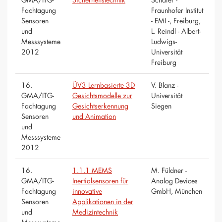
Fachtagung
Fraunhofer Institut
Sensoren
- EMI -, Freiburg,
und
L. Reindl - Albert-
Messsysteme
Ludwigs-
2012
Universität
Freiburg
16.
ÜV3 Lernbasierte 3D
V. Blanz -
GMA/ITG-
Gesichtsmodelle zur
Universität
Fachtagung
Gesichtserkennung
Siegen
Sensoren
und Animation
und
Messsysteme
2012
16.
1.1.1 MEMS
M. Füldner -
GMA/ITG-
Inertialsensoren für
Analog Devices
Fachtagung
innovative
GmbH, München
Sensoren
Applikationen in der
und
Medizintechnik