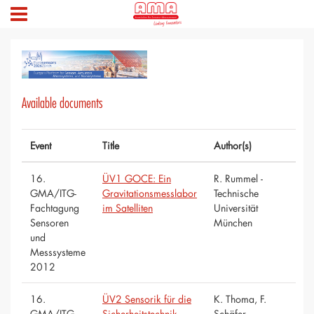
Available documents
Event
Title
Author(s)
16.
ÜV1 GOCE: Ein
R. Rummel -
GMA/ITG-
Gravitationsmesslabor
Technische
Fachtagung
im Satelliten
Universität
Sensoren
München
und
Messsysteme
2012
16.
ÜV2 Sensorik für die
K. Thoma, F.
GMA/ITG-
Sicherheitstechnik
Schäfer -